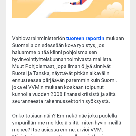
Valtiovarainministeriön
tuoreen raportin
mukaan
Suomella on edessään kova rypistys, jos
haluamme pitää kiinni pohjoismaisen
hyvinvointiyhteiskunnan toimivasta mallista.
Muut Pohjoismaat, jopa ilman öljyä sinnivät
Ruotsi ja Tanska, näyttävät pitkän aikavälin
ennusteessa pärjäävän paremmin kuin Suomi,
joka ei VVM:n mukaan koskaan toipunut
kunnolla vuoden 2008 finanssikriisistä ja siitä
seuranneesta rakennussektorin syöksystä.
Onko tosiaan näin? Emmekö näe joka puolella
ympärillämme merkkejä siitä, miten hyvin meillä
menee? Itse asiassa emme, arvioi VVM.