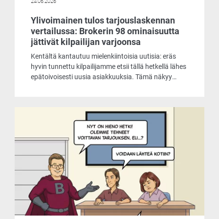
24.06.2026
Ylivoimainen tulos tarjouslaskennan
vertailussa: Brokerin 98 ominaisuutta
jättivät kilpailijan varjoonsa
Kentältä kantautuu mielenkiintoisia uutisia: eräs
hyvin tunnettu kilpailijamme etsii tällä hetkellä lähes
epätoivoisesti uusia asiakkuuksia. Tämä näkyy
muun muassa siinä, että he tarjoavat
laskentaohjelmaansa asiakkaille käyttöön jopa
ilmaiseksi. Päätimme ottaa selvää, mistä
markkinoiden liikehdintä johtuu ja mitä
ilmaisohjelma pitää sisällään.