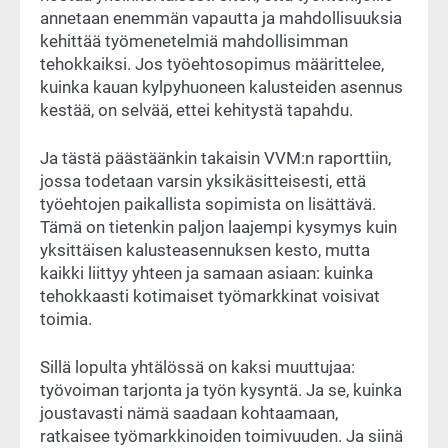
annetaan enemmän vapautta ja mahdollisuuksia
kehittää työmenetelmiä mahdollisimman
tehokkaiksi. Jos työehtosopimus määrittelee,
kuinka kauan kylpyhuoneen kalusteiden asennus
kestää, on selvää, ettei kehitystä tapahdu.
Ja tästä päästäänkin takaisin VVM:n raporttiin,
jossa todetaan varsin yksikäsitteisesti, että
työehtojen paikallista sopimista on lisättävä.
Tämä on tietenkin paljon laajempi kysymys kuin
yksittäisen kalusteasennuksen kesto, mutta
kaikki liittyy yhteen ja samaan asiaan: kuinka
tehokkaasti kotimaiset työmarkkinat voisivat
toimia.
Sillä lopulta yhtälössä on kaksi muuttujaa:
työvoiman tarjonta ja työn kysyntä. Ja se, kuinka
joustavasti nämä saadaan kohtaamaan,
ratkaisee työmarkkinoiden toimivuuden. Ja siinä