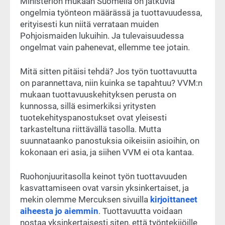
Ministeriön mukaan Suomella on jatkuvia
ongelmia työnteon määrässä ja tuottavuudessa,
erityisesti kun niitä verrataan muiden
Pohjoismaiden lukuihin. Ja tulevaisuudessa
ongelmat vain pahenevat, ellemme tee jotain.
Mitä sitten pitäisi tehdä? Jos työn tuottavuutta
on parannettava, niin kuinka se tapahtuu? VVM:n
mukaan tuottavuuskehityksen perusta on
kunnossa, sillä esimerkiksi yritysten
tuotekehityspanostukset ovat yleisesti
tarkasteltuna riittävällä tasolla. Mutta
suunnataanko panostuksia oikeisiin asioihin, on
kokonaan eri asia, ja siihen VVM ei ota kantaa.
Ruohonjuuritasolla keinot työn tuottavuuden
kasvattamiseen ovat varsin yksinkertaiset, ja
mekin olemme Mercuksen sivuilla
kirjoittaneet
aiheesta jo aiemmin
. Tuottavuutta voidaan
nostaa yksinkertaisesti siten, että työntekijöille