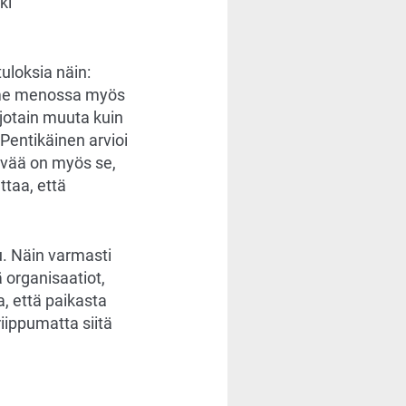
ki
loksia näin:
emme menossa myös
 jotain muuta kuin
Pentikäinen arvioi
yvää on myös se,
taa, että
u. Näin varmasti
ä organisaatiot,
a, että paikasta
riippumatta siitä