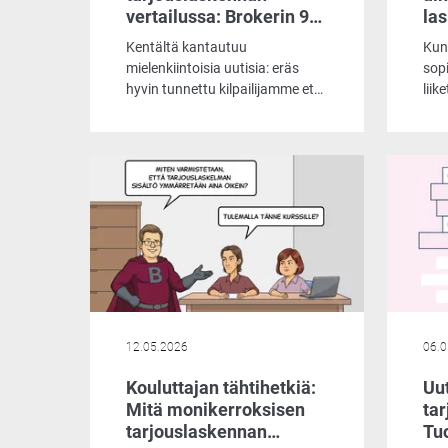
vertailussa: Brokerin 98
la
ominaisuutta jättivät
Kentältä kantautuu
Kun 
kilpailijan varjoonsa
mielenkiintoisia uutisia: eräs
sopi
hyvin tunnettu kilpailijamme etsii
liik
tällä hetkellä lähes
ann
epätoivoisesti uusia
lun
asiakkuuksia. Tämä näkyy muun
yrit
muassa siinä, että he tarjoavat
tar
laskentaohjelmaansa asiakkaille
on p
käyttöön jopa ilmaiseksi.
tun
Päätimme ottaa selvää, mistä
tiet
markkinoiden liikehdintä johtuu
altis
ja mitä ilmaisohjelma pitää
sisällään.
12.05.2026
06.0
Kouluttajan tähtihetkiä:
Uut
Mitä monikerroksisen
ta
tarjouslaskennan
Tuo