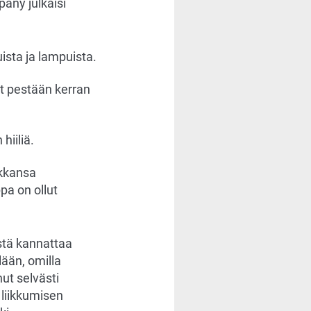
any julkaisi
ista ja lampuista.
at pestään kerran
hiiliä.
ikkansa
ppa on ollut
istä kannattaa
ään, omilla
ut selvästi
 liikkumisen