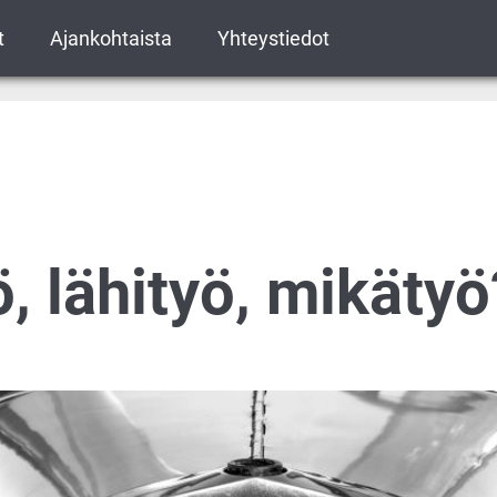
t
Ajankohtaista
Yhteystiedot
ö, lähityö, mikätyö