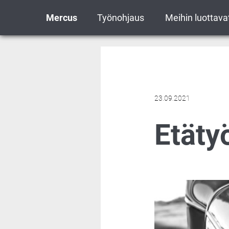
Mercus
Työnohjaus
Meihin luottava
23.09.2021
Etäty