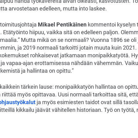
 kaipuu nähdä työkavereita aivan oikeasti, kasvotusten. To
ta arvostetaan edelleen, mutta into laskee.
 toimitusjohtaja
Mikael Pentikäinen
kommentoi kyselyn tu
. Etätyöinto hiipuu, vaikka sitä on edelleen paljon. Ol
ormaalia.” Mutta mikä on se normaali? Vuonna 1896 se oli
min, ja 2019 normaali tarkoitti jotain muuta kuin 2021. 
 kokemukset rohkaisevat jatkamaan monipaikkatyötä. H
- ja vapaa-ajan erottamisessa nähdään vähemmän. Vaikut
emistä ja hallintaa on opittu.”
kaikkein tärkein lause: monipaikkatyön hallintaa on opitt
riittää myös opittavaa. Uusi normaali tarkoittaa sitä, ett
ohjaustyökalut
ja myös esimiesten taidot ovat sillä tasoll
tteillä kikkailu jäävät vähitellen historiaan. Työ on työtä, 