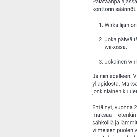
Palataanpa ajassa
konttorin säännöt
Wirkailijan o
Joka päiwä tä
wiikossa.
Jokainen wirka
Ja niin edelleen. 
ylläpidosta. Maksaa
jonkinlainen kuluer
Entä nyt, vuonna 2
maksaa – etenkin j
sähköillä ja lämmit
viimeisen puolen 