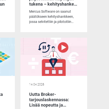
uun
tukena – kehityshanke
vahvistaa asiantuntijan
Mercus Software on saanut
työpanosta
päätökseen kehityshankkeen,
jossa selvitettiin ja pilotoitiin
tekoälyn hyödyntämistä Broker-
järjestelmän käyttäjien arjen
aa
apuna. Hankkeen myötä
jen
Brokerin käyttöönotto ja
saavutettavuus nousevat
uudelle tasolle älykkään,
reaaliaikaisen tuen ansiosta.
ia.
a ja
n
14.04.2026
ta
Uutta Broker-
tarjouslaskennassa:
Lisää nopeutta ja