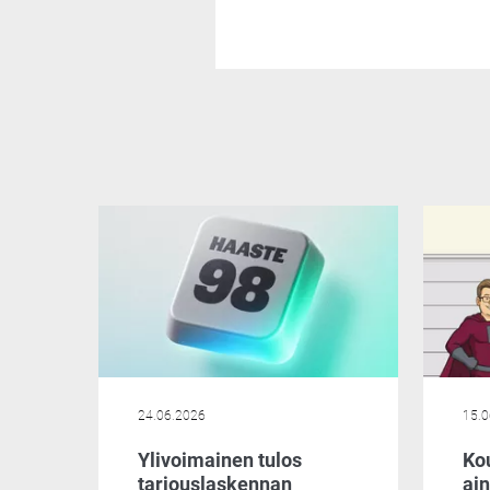
24.06.2026
15.0
Ylivoimainen tulos
Kou
tarjouslaskennan
ai