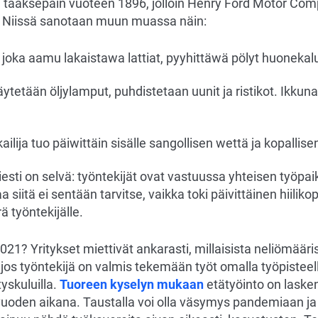
 taaksepäin vuoteen 1896, jolloin Henry Ford Motor Comp
. Niissä sanotaan muun muassa näin:
n joka aamu lakaistawa lattiat, pyyhittäwä pölyt huonekalu
ytetään öljylamput, puhdistetaan uunit ja ristikot. Ikkun
ilija tuo päiwittäin sisälle sangollisen wettä ja kopallisen 
Viesti on selvä: työntekijät ovat vastuussa yhteisen työpa
 siitä ei sentään tarvitse, vaikka toki päivittäinen hiiliko
ä työntekijälle.
021? Yritykset miettivät ankarasti, millaisista neliömäär
os työntekijä on valmis tekemään työt omalla työpisteell
yskuluilla.
Tuoreen kyselyn mukaan
etätyöinto on lasken
vuoden aikana. Taustalla voi olla väsymys pandemiaan ja