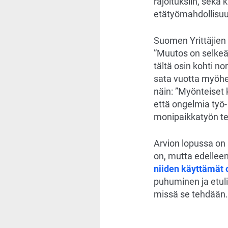
rajoituksiin, sekä
etätyömahdollisuut
Suomen Yrittäjien
”Muutos on selkeä
tältä osin kohti n
sata vuotta myöhem
näin: ”Myönteiset
että ongelmia työ
monipaikkatyön tek
Arvion lopussa on 
on, mutta edelleen 
niiden käyttämät 
puhuminen ja etulii
missä se tehdään.