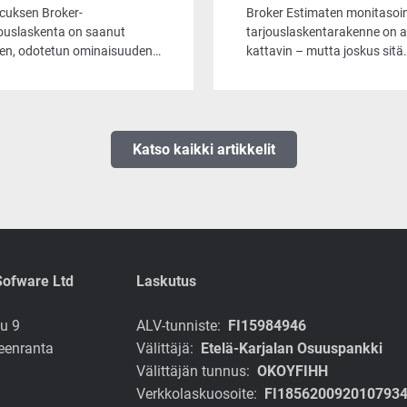
littavuutta tarjousten
järjestelmien
cuksen Broker-
Broker Estimaten monitasoi
imointiin
vaatimuksiin
jouslaskenta on saanut
tarjouslaskentarakenne on a
en, odotetun ominaisuuden.
kattavin – mutta joskus sitä
ossa tarjouslaskijat voivat
pitää osata myös
ta haluamansa tuoterivit,
yksinkertaistaa.
ä varmistaa
imuksenmukaisten
ponenttien säilymisen
Katso kaikki artikkelit
ouksella silloinkin, kun
kelmaa optimoidaan
aalla kädellä.
Sofware Ltd
Laskutus
u 9
ALV-tunniste:
FI15984946
eenranta
Välittäjä:
Etelä-Karjalan Osuuspankki
Välittäjän tunnus:
OKOYFIHH
Verkkolaskuosoite:
FI185620092010793