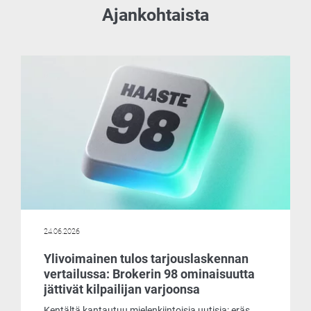
Ajankohtaista
24.06.2026
Ylivoimainen tulos tarjouslaskennan
vertailussa: Brokerin 98 ominaisuutta
jättivät kilpailijan varjoonsa
Kentältä kantautuu mielenkiintoisia uutisia: eräs