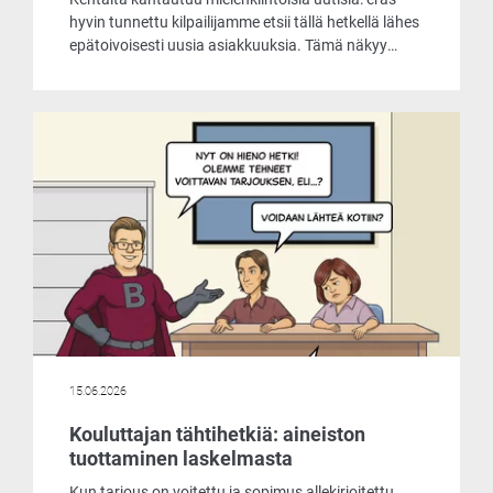
hyvin tunnettu kilpailijamme etsii tällä hetkellä lähes
epätoivoisesti uusia asiakkuuksia. Tämä näkyy
muun muassa siinä, että he tarjoavat
laskentaohjelmaansa asiakkaille käyttöön jopa
ilmaiseksi. Päätimme ottaa selvää, mistä
markkinoiden liikehdintä johtuu ja mitä
ilmaisohjelma pitää sisällään.
15.06.2026
Kouluttajan tähtihetkiä: aineiston
tuottaminen laskelmasta
Kun tarjous on voitettu ja sopimus allekirjoitettu,