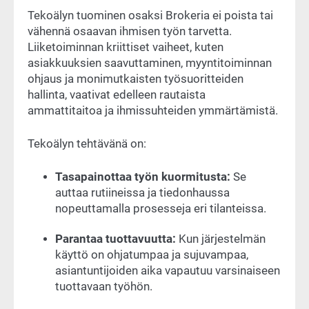
Tekoälyn tuominen osaksi Brokeria ei poista tai
vähennä osaavan ihmisen työn tarvetta.
Liiketoiminnan kriittiset vaiheet, kuten
asiakkuuksien saavuttaminen, myyntitoiminnan
ohjaus ja monimutkaisten työsuoritteiden
hallinta, vaativat edelleen rautaista
ammattitaitoa ja ihmissuhteiden ymmärtämistä.
Tekoälyn tehtävänä on:
Tasapainottaa työn kuormitusta:
Se
auttaa rutiineissa ja tiedonhaussa
nopeuttamalla prosesseja eri tilanteissa.
Parantaa tuottavuutta:
Kun järjestelmän
käyttö on ohjatumpaa ja sujuvampaa,
asiantuntijoiden aika vapautuu varsinaiseen
tuottavaan työhön.