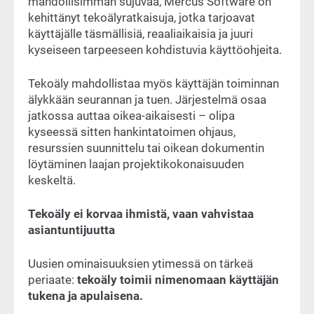
mahdollisimman sujuvaa, Mercus Software on
kehittänyt tekoälyratkaisuja, jotka tarjoavat
käyttäjälle täsmällisiä, reaaliaikaisia ja juuri
kyseiseen tarpeeseen kohdistuvia käyttöohjeita.
Tekoäly mahdollistaa myös käyttäjän toiminnan
älykkään seurannan ja tuen. Järjestelmä osaa
jatkossa auttaa oikea-aikaisesti – olipa
kyseessä sitten hankintatoimen ohjaus,
resurssien suunnittelu tai oikean dokumentin
löytäminen laajan projektikokonaisuuden
keskeltä.
Tekoäly ei korvaa ihmistä, vaan vahvistaa
asiantuntijuutta
Uusien ominaisuuksien ytimessä on tärkeä
periaate:
tekoäly toimii nimenomaan käyttäjän
tukena ja apulaisena.