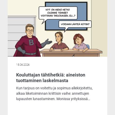
markkinoiden liikehdintä johtuu ja mitä
ilmaisohjelma pitää sisällään.
15.06.2026
Kouluttajan tähtihetkiä: aineiston
tuottaminen laskelmasta
Kun tarjous on voitettu ja sopimus allekirjoitettu,
alkaa liiketoiminnan kriittisin vaihe: annettujen
lupausten lunastaminen. Monissa yrityksissä
siirtymä tarjouslaskennasta tuotantoon on
pullonkaula, joka vaatii tuntikausien manuaalista