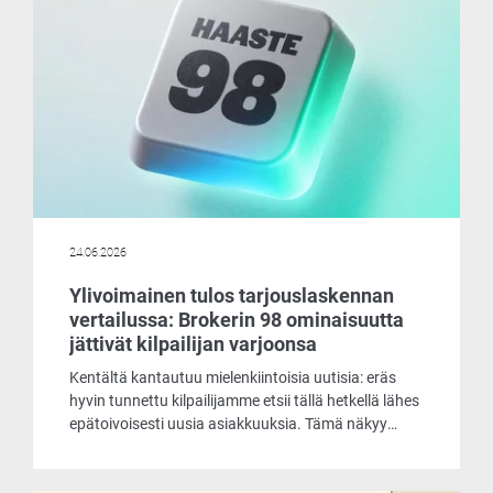
24.06.2026
Ylivoimainen tulos tarjouslaskennan
vertailussa: Brokerin 98 ominaisuutta
jättivät kilpailijan varjoonsa
Kentältä kantautuu mielenkiintoisia uutisia: eräs
hyvin tunnettu kilpailijamme etsii tällä hetkellä lähes
epätoivoisesti uusia asiakkuuksia. Tämä näkyy
muun muassa siinä, että he tarjoavat
laskentaohjelmaansa asiakkaille käyttöön jopa
ilmaiseksi. Päätimme ottaa selvää, mistä