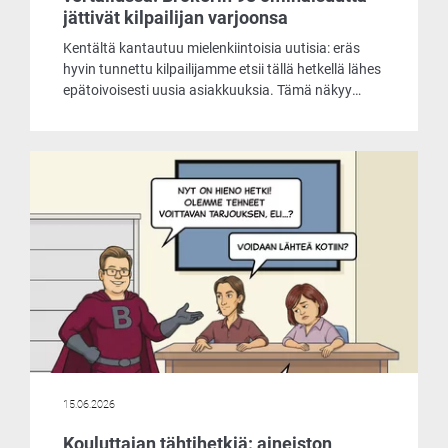
jättivät kilpailijan varjoonsa
Kentältä kantautuu mielenkiintoisia uutisia: eräs
hyvin tunnettu kilpailijamme etsii tällä hetkellä lähes
epätoivoisesti uusia asiakkuuksia. Tämä näkyy
muun muassa siinä, että he tarjoavat
laskentaohjelmaansa asiakkaille käyttöön jopa
ilmaiseksi. Päätimme ottaa selvää, mistä
markkinoiden liikehdintä johtuu ja mitä
ilmaisohjelma pitää sisällään.
15.06.2026
Kouluttajan tähtihetkiä: aineiston