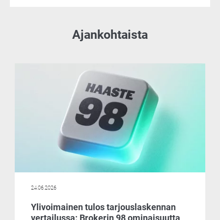
Ajankohtaista
24.06.2026
Ylivoimainen tulos tarjouslaskennan
vertailussa: Brokerin 98 ominaisuutta