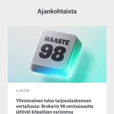
Ajankohtaista
24.06.2026
Ylivoimainen tulos tarjouslaskennan
vertailussa: Brokerin 98 ominaisuutta
jättivät kilpailijan varjoonsa