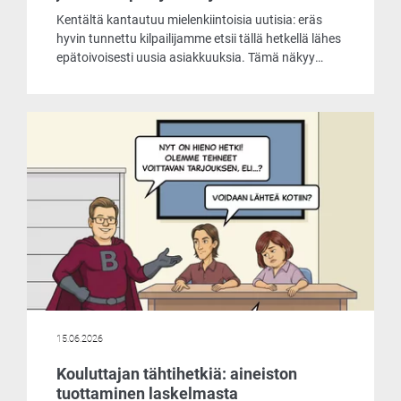
Kentältä kantautuu mielenkiintoisia uutisia: eräs
hyvin tunnettu kilpailijamme etsii tällä hetkellä lähes
epätoivoisesti uusia asiakkuuksia. Tämä näkyy
muun muassa siinä, että he tarjoavat
laskentaohjelmaansa asiakkaille käyttöön jopa
ilmaiseksi. Päätimme ottaa selvää, mistä
markkinoiden liikehdintä johtuu ja mitä
ilmaisohjelma pitää sisällään.
15.06.2026
Kouluttajan tähtihetkiä: aineiston
tuottaminen laskelmasta