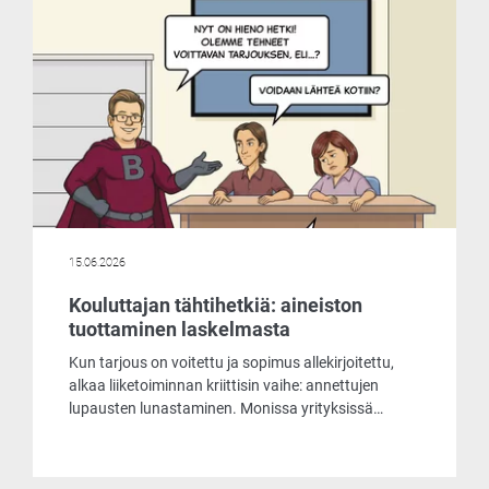
markkinoiden liikehdintä johtuu ja mitä
ilmaisohjelma pitää sisällään.
15.06.2026
Kouluttajan tähtihetkiä: aineiston
tuottaminen laskelmasta
Kun tarjous on voitettu ja sopimus allekirjoitettu,
alkaa liiketoiminnan kriittisin vaihe: annettujen
lupausten lunastaminen. Monissa yrityksissä
siirtymä tarjouslaskennasta tuotantoon on
pullonkaula, joka vaatii tuntikausien manuaalista
työtä, tietojen uudelleensyöttämistä ja altistaa