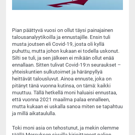
Pian päättyvä vuosi on ollut täysi painajainen
talousanalyytikoilla ja ennustajille. Ensin tuli
musta joutsen eli Covid-19, josta oli kyllä
puhuttu, mutta johon kukaan ei todella uskonut.
Silti se tuli, ja sen jälkeen ei mikään ollut enää
ennallaan. Sitten tulivat Covid-19:n seuraukset –
yhteiskuntien sulkutoimet ja häränpyllyä
heittävät talousluvut. Ainoa ennuste, joka on
pitänyt tänä vuonna kutinsa, on tämä: kaikki
muuttuu. Tällä hetkellä moni haluaisi ennustaa,
että vuonna 2021 maailma palaa ennalleen,
mutta kukaan ei uskalla sanoa miten se tapahtuu
ja millä aikataululla.
Toki moni asia on tehostunut, ja mekin olemme
täällä Mercuksen sivuilla kirjoittaneet paljon