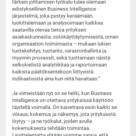
tärkein johtamisen työkalu tulee olemaan
edistyksellinen Business Intelligence -
järjestelmä, joka pystyy keräämään,
luokittelemaan ja analysoimaan kaikkea
saatavilla olevaa tietoa yrityksen
asiakaskunnasta, ostokäyttäytymisestä, oman
organisaation toiminnasta – mukaan lukien
tuotekehitys, tuotanto, varastonhallinta ja
myynnin prosessit, sekä tuottamaan näistä
selkokielistä analytiikkaa ja raportoimaan
kaikista päätöksentekoon liittyvistä
indikaatioista aina kun niitä havaitaan.”
Ja viimeistään nyt on se hetki, kun Business
Intelligence on otettava yrityksissä käyttöön
täydellä voimalla. On kaivettava esiin kaikki se
viisaus, kokemus ja näkemys, jota yrityksestä
löytyy – ja ne työkalut, joiden avulla
kokemuksesta tehdään toimintaa.
Liioittelematta yhtään voimme sanoa, että