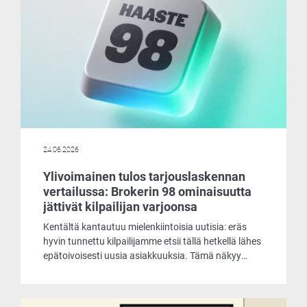
24.06.2026
Ylivoimainen tulos tarjouslaskennan
vertailussa: Brokerin 98 ominaisuutta
jättivät kilpailijan varjoonsa
Kentältä kantautuu mielenkiintoisia uutisia: eräs
hyvin tunnettu kilpailijamme etsii tällä hetkellä lähes
epätoivoisesti uusia asiakkuuksia. Tämä näkyy
muun muassa siinä, että he tarjoavat
laskentaohjelmaansa asiakkaille käyttöön jopa
ilmaiseksi. Päätimme ottaa selvää, mistä