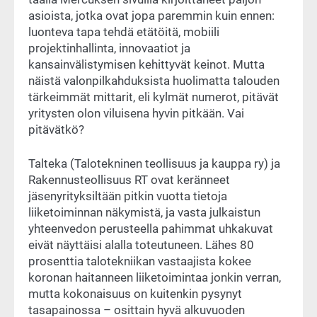
asioista, jotka ovat jopa paremmin kuin ennen:
luonteva tapa tehdä etätöitä, mobiili
projektinhallinta, innovaatiot ja
kansainvälistymisen kehittyvät keinot. Mutta
näistä valonpilkahduksista huolimatta talouden
tärkeimmät mittarit, eli kylmät numerot, pitävät
yritysten olon viluisena hyvin pitkään. Vai
pitävätkö?
Talteka (Talotekninen teollisuus ja kauppa ry) ja
Rakennusteollisuus RT ovat keränneet
jäsenyrityksiltään pitkin vuotta tietoja
liiketoiminnan näkymistä, ja vasta julkaistun
yhteenvedon perusteella pahimmat uhkakuvat
eivät näyttäisi alalla toteutuneen. Lähes 80
prosenttia talotekniikan vastaajista kokee
koronan haitanneen liiketoimintaa jonkin verran,
mutta kokonaisuus on kuitenkin pysynyt
tasapainossa – osittain hyvä alkuvuoden