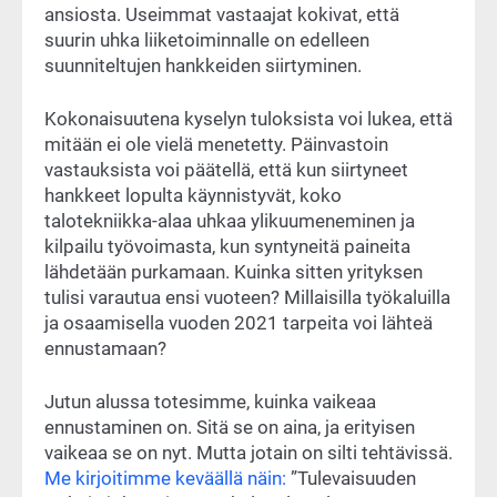
ansiosta. Useimmat vastaajat kokivat, että
suurin uhka liiketoiminnalle on edelleen
suunniteltujen hankkeiden siirtyminen.
Kokonaisuutena kyselyn tuloksista voi lukea, että
mitään ei ole vielä menetetty. Päinvastoin
vastauksista voi päätellä, että kun siirtyneet
hankkeet lopulta käynnistyvät, koko
talotekniikka-alaa uhkaa ylikuumeneminen ja
kilpailu työvoimasta, kun syntyneitä paineita
lähdetään purkamaan. Kuinka sitten yrityksen
tulisi varautua ensi vuoteen? Millaisilla työkaluilla
ja osaamisella vuoden 2021 tarpeita voi lähteä
ennustamaan?
Jutun alussa totesimme, kuinka vaikeaa
ennustaminen on. Sitä se on aina, ja erityisen
vaikeaa se on nyt. Mutta jotain on silti tehtävissä.
Me kirjoitimme keväällä näin:
”Tulevaisuuden