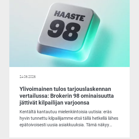
24.06.2026
Ylivoimainen tulos tarjouslaskennan
vertailussa: Brokerin 98 ominaisuutta
jättivät kilpailijan varjoonsa
Kentältä kantautuu mielenkiintoisia uutisia: eräs
hyvin tunnettu kilpailijamme etsii tällä hetkellä lähes
epätoivoisesti uusia asiakkuuksia. Tämä näkyy
muun muassa siinä, että he tarjoavat
laskentaohjelmaansa asiakkaille käyttöön jopa