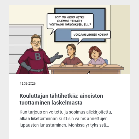
ilmaiseksi. Päätimme ottaa selvää, mistä
markkinoiden liikehdintä johtuu ja mitä
ilmaisohjelma pitää sisällään.
15.06.2026
Kouluttajan tähtihetkiä: aineiston
tuottaminen laskelmasta
Kun tarjous on voitettu ja sopimus allekirjoitettu,
alkaa liiketoiminnan kriittisin vaihe: annettujen
lupausten lunastaminen. Monissa yrityksissä
siirtymä tarjouslaskennasta tuotantoon on
pullonkaula, joka vaatii tuntikausien manuaalista