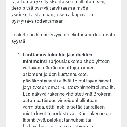
rajattoman yksityiskohtaisen mallintamisen,
tieto pitää pystyä tarvittaessa myös
yksinkertaistamaan ja sen alkuperä on
pystyttävä todentamaan.
Laskelman läpinäkyvyys on elintärkeää kolmesta
syystä:
Luottamus lukuihin ja virheiden
minimointi
Tarjouslaskenta sitoo yhteen
valtavan määrän muuttujia: omien
asiantuntijoiden kustannukset,
päiväkohtaisesti elävät toimittajien hinnat
ja yrityksen omat FullCost-hinnoittelumallit.
Läpinäkyvä rakenne yhdistettynä Brokerin
automaattiseen virheidenhallintaan
varmistaa, että laskija tietää tarkalleen,
mistä luvut muodostuvat. Kun rakenne on
läpinäkyvä, piilokustannuksia tai
laskuvirheitä ei pääse syntymään.