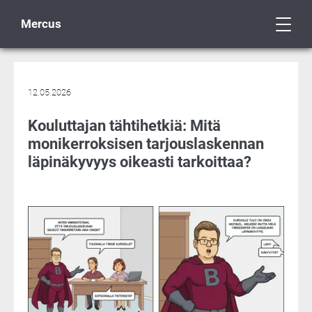
Mercus
12.05.2026
Kouluttajan tähtihetkiä: Mitä
monikerroksisen tarjouslaskennan
läpinäkyvyys oikeasti tarkoittaa?