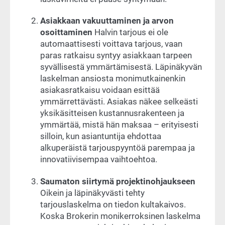
Asiakkaan vakuuttaminen ja arvon
osoittaminen
Halvin tarjous ei ole
automaattisesti voittava tarjous, vaan
paras ratkaisu syntyy asiakkaan tarpeen
syvällisestä ymmärtämisestä. Läpinäkyvän
laskelman ansiosta monimutkainenkin
asiakasratkaisu voidaan esittää
ymmärrettävästi. Asiakas näkee selkeästi
yksikäsitteisen kustannusrakenteen ja
ymmärtää, mistä hän maksaa – erityisesti
silloin, kun asiantuntija ehdottaa
alkuperäistä tarjouspyyntöä parempaa ja
innovatiivisempaa vaihtoehtoa.
Saumaton siirtymä projektinohjaukseen
Oikein ja läpinäkyvästi tehty
tarjouslaskelma on tiedon kultakaivos.
Koska Brokerin monikerroksinen laskelma