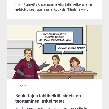
hyvin tunnettu kilpailijamme etsii tällä hetkellä lähes
epätoivoisesti uusia asiakkuuksia. Tämä näkyy
muun muassa siinä, että he tarjoavat
laskentaohjelmaansa asiakkaille käyttöön jopa
ilmaiseksi. Päätimme ottaa selvää, mistä
markkinoiden liikehdintä johtuu ja mitä
ilmaisohjelma pitää sisällään.
15.06.2026
Kouluttajan tähtihetkiä: aineiston
tuottaminen laskelmasta
Kun tarjous on voitettu ja sopimus allekirjoitettu,