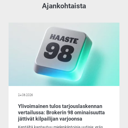
Ajankohtaista
24.06.2026
Ylivoimainen tulos tarjouslaskennan
vertailussa: Brokerin 98 ominaisuutta
jättivät kilpailijan varjoonsa
Kentältä kantautuu mielenkiintoisia uutisia: eräs