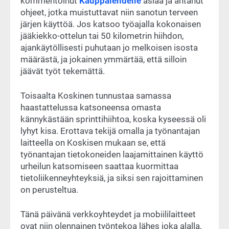
kommentoinut
Kauppalehdelle
asiaa ja antanut
ohjeet, jotka muistuttavat niin sanotun terveen
järjen käyttöä. Jos katsoo työajalla kokonaisen
jääkiekko-ottelun tai 50 kilometrin hiihdon,
ajankäytöllisesti puhutaan jo melkoisen isosta
määrästä, ja jokainen ymmärtää, että silloin
jäävät työt tekemättä.
Toisaalta Koskinen tunnustaa samassa
haastattelussa katsoneensa omasta
kännykästään sprinttihiihtoa, koska kyseessä oli
lyhyt kisa. Erottava tekijä omalla ja työnantajan
laitteella on Koskisen mukaan se, että
työnantajan tietokoneiden laajamittainen käyttö
urheilun katsomiseen saattaa kuormittaa
tietoliikenneyhteyksiä, ja siksi sen rajoittaminen
on perusteltua.
Tänä päivänä verkkoyhteydet ja mobiililaitteet
ovat niin olennainen työntekoa lähes joka alalla,