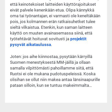
että keinotekoiset laitteiden käyttörajoitukset
eivät palvele kenenkään etua. Olipa kännykkä
oma tai työnantajan, ei varmasti ole keneltäkään
pois, jos kolmannen erän ratkaisuhetket tulee
sieltä vilkaistua. Etenkin, kun saman laitteen
käyttö on muuten avainasemassa siinä, että
työtehtävät hoituvat sovitusti ja
projektit
pysyvät aikataulussa
.
Joten: jos aihe kiinnostaa, pysytään kärryillä
Suomen menestyksestä MM-jäillä ja ollaan
samalla vilpittömästi pahoillamme siitä, että
Ruotsi ei ole mukana pudotuspeleissä. Koska
olisihan se ollut niin makea antaa länsinaapurille
pataan silloin, kun se tuntuu makeimmalta…