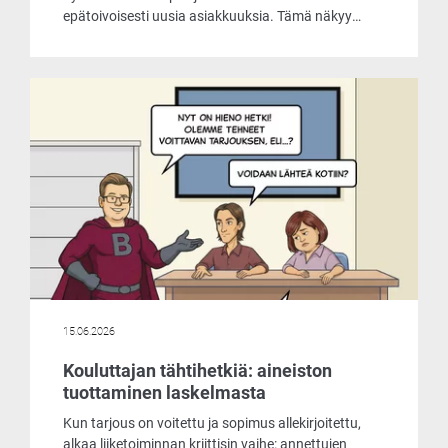
epätoivoisesti uusia asiakkuuksia. Tämä näkyy
muun muassa siinä, että he tarjoavat
laskentaohjelmaansa asiakkaille käyttöön jopa
ilmaiseksi. Päätimme ottaa selvää, mistä
markkinoiden liikehdintä johtuu ja mitä
ilmaisohjelma pitää sisällään.
15.06.2026
Kouluttajan tähtihetkiä: aineiston
tuottaminen laskelmasta
Kun tarjous on voitettu ja sopimus allekirjoitettu,
alkaa liiketoiminnan kriittisin vaihe: annettujen