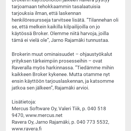
tarjoamaan tehokkaammin tasalaatuisia
tarjouksia ilman, että laskennan
henkilöresursseja tarvitsee lisätä. ”Tilannehan oli
se, että melkein kaikilla kilpailijoilla on jo
käytössä Broker. Olemme niitä harvoja, joilla
tämä ei vielä ole”, Jarno Rajamäki tunnustaa.
Brokerin muut ominaisuudet – ohjaustyökalut
yrityksen tärkeimpiin prosesseihin – ovat
Raveralla myös harkinnassa. ”Tiedämme mihin
kaikkeen Broker kykenee. Mutta otamme nyt
ensin käyttöön tarjouslaskennan, ja katsomme
jatkoa sen jälkeen”, Rajamäki arvioi.
Lisätietoja:
Mercus Software Oy, Valeri Tiik, p. 040 518
9470, www.mercus.net
Ravera Oy, Jarno Rajamäki, p. 040 773 5532,
www.ravera.fi