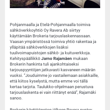
Pohjanmaalla ja Etelä-Pohjanmaalla toimiva
sähköverkkoyhtiö Oy Ravera Ab siirtyy
käyttämään Brokeria tarjouslaskennassaan.
Vaasan ympäristössä toimiva yhtiö rakentaa ja
ylläpitää sähköverkkojen lisäksi
tuulivoimapuistojen sähkö- ja kuituverkkoja.
Kehityspäällikkö
Jarno Rajamäen
mukaan
Brokerin hankinta tuli ajankohtaiseksi
tarjouspyyntöjen jatkuvasti kasvaneen määrän
vuoksi. ”Jouduimme jo vastailemaan asiakkaille,
että kiitos kyselystä, mutta emme voi tällä
kertaa tarjota. Taulukko-ohjelmaan perustuva
tarjouslaskenta ei vain riittänyt enää”, Rajamäki
sanoo.
Brokerin käyttöönoton jälkeen Ravera pystyy