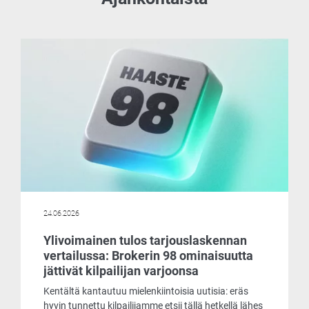
24.06.2026
Ylivoimainen tulos tarjouslaskennan
vertailussa: Brokerin 98 ominaisuutta
jättivät kilpailijan varjoonsa
Kentältä kantautuu mielenkiintoisia uutisia: eräs
hyvin tunnettu kilpailijamme etsii tällä hetkellä lähes