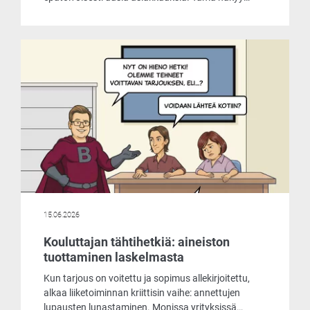
muun muassa siinä, että he tarjoavat
laskentaohjelmaansa asiakkaille käyttöön jopa
ilmaiseksi. Päätimme ottaa selvää, mistä
markkinoiden liikehdintä johtuu ja mitä
ilmaisohjelma pitää sisällään.
15.06.2026
Kouluttajan tähtihetkiä: aineiston
tuottaminen laskelmasta
Kun tarjous on voitettu ja sopimus allekirjoitettu,
alkaa liiketoiminnan kriittisin vaihe: annettujen
lupausten lunastaminen. Monissa yrityksissä