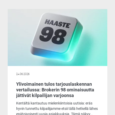
24.06.2026
Ylivoimainen tulos tarjouslaskennan
vertailussa: Brokerin 98 ominaisuutta
jättivät kilpailijan varjoonsa
Kentältä kantautuu mielenkiintoisia uutisia: eräs
hyvin tunnettu kilpailijamme etsii tällä hetkellä lähes
epätoivoisesti uusia asiakkuuksia. Tämä näkyy