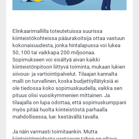
Elinkaarimallilla toteutetuissa suurissa
kiinteistökohteissa pääurakoitsija ottaa vastuun
kokonaisuudesta, jonka hintalapussa voi lukea
50, 100 tai vaikkapa 200 miljoonaa.
Sopimukseen voi sisältyä aivan kaikki
kiinteistönpitoon liittyvä toiminta, mukaan lukien
siivous- ja vartiointipalvelut. Tilaajan kannalta
malli on turvallinen, koska budjettiyllätyksiä ei
ole tiedossa koko sopimuskaudella, vaikka sen
pituus olisi vuosikymmenien mittainen. Ja
tilaajalla on lupa odottaa, että sopimuskumppani
myös pitää huolta kiinteistöstä parhaalla
mahdollisessa, lue: kestävällä tavalla.
Ja näin varmasti toimitaankin. Mutta
kiinteistönpidosta vastaavan tahon on oltava