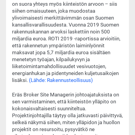
on suora yhteys myös kiinteistön arvoon – siis
siihen omaisuuteen, joka muodostaa
ylivoimaisesti merkittävimmän osan Suomen
kansallisvarallisuudesta. Vuonna 2019 Suomen
rakennuskannan arvoksi laskettiin noin 500
miljardia euroa. ROTI 2019 -raportissa arvioitiin,
että rakennetun ympäristön laiminlyönnit
maksavat jopa 5,7 miljardia euroa sisältäen
menetetyn työajan, kilpailukyvyn ja
liiketoimintamahdollisuudet vesivuotojen,
energianhukan ja pidentyneiden kuljetusaikojen
lisäksi.
(Lähde: Rakennusteollisuus)
Eräs Broker Site Managerin johtoajatuksista on
sen varmistaminen, että kiinteistön ylläpito on
kokonaisvaltaisesti suunniteltua.
Projektinjohtajilla täytyy olla jatkuvasti päivittyvä,
selkeä näkymä siihen, miten ylläpidon ja huollon
projektit on resursoitu, pysyvätkö ne