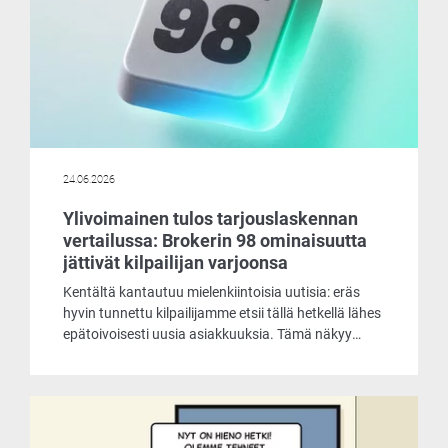
24.06.2026
Ylivoimainen tulos tarjouslaskennan
vertailussa: Brokerin 98 ominaisuutta
jättivät kilpailijan varjoonsa
Kentältä kantautuu mielenkiintoisia uutisia: eräs
hyvin tunnettu kilpailijamme etsii tällä hetkellä lähes
epätoivoisesti uusia asiakkuuksia. Tämä näkyy
muun muassa siinä, että he tarjoavat
laskentaohjelmaansa asiakkaille käyttöön jopa
ilmaiseksi. Päätimme ottaa selvää, mistä
markkinoiden liikehdintä johtuu ja mitä
ilmaisohjelma pitää sisällään.