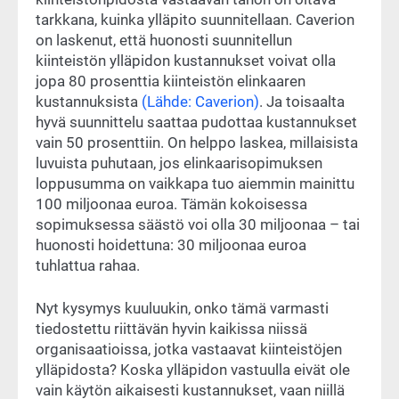
tarkkana, kuinka ylläpito suunnitellaan. Caverion
on laskenut, että huonosti suunnitellun
kiinteistön ylläpidon kustannukset voivat olla
jopa 80 prosenttia kiinteistön elinkaaren
kustannuksista
(Lähde: Caverion)
. Ja toisaalta
hyvä suunnittelu saattaa pudottaa kustannukset
vain 50 prosenttiin. On helppo laskea, millaisista
luvuista puhutaan, jos elinkaarisopimuksen
loppusumma on vaikkapa tuo aiemmin mainittu
100 miljoonaa euroa. Tämän kokoisessa
sopimuksessa säästö voi olla 30 miljoonaa – tai
huonosti hoidettuna: 30 miljoonaa euroa
tuhlattua rahaa.
Nyt kysymys kuuluukin, onko tämä varmasti
tiedostettu riittävän hyvin kaikissa niissä
organisaatioissa, jotka vastaavat kiinteistöjen
ylläpidosta? Koska ylläpidon vastuulla eivät ole
vain käytön aikaisesti kustannukset, vaan niillä