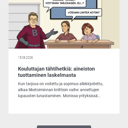
15.06.2026
Kouluttajan tähtihetkiä: aineiston
tuottaminen laskelmasta
Kun tarjous on voitettu ja sopimus allekirjoitettu,
alkaa liiketoiminnan kriittisin vaihe: annettujen
lupausten lunastaminen. Monissa yrityksissä
siirtymä tarjouslaskennasta tuotantoon on
pullonkaula, joka vaatii tuntikausien manuaalista
työtä, tietojen uudelleensyöttämistä ja altistaa
kalliille virheille.