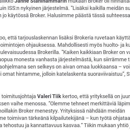
ällikkö
Janne Ståhlhammarin
mukaan Broker oli hinnalta
in ISS:n nykyinen järjestelmä. ”Lisäksi kaikilla meidän su
on jo käytössä Broker. Halusimme päästä tässä suhteessa 
o, että tarjouslaskennan lisäksi Brokeria ruvetaan käy
titoimintojen ohjauksessa. Mahdollisesti myös huolto- ja
ulevaisuudessa Brokerilla. ”Kaiken kaikkiaan Broker on 
opua monesta vanhasta järjestelmästä, kun siirrämme 
taohjelmana sen selkeys on aivan omaa luokkaansa – vo
i omat hintamme, jolloin katelaskenta suoraviivaistuu”,
toimitusjohtaja
Valeri Tiik
kertoo, että yrityksellä on juuri
yksen vaihe menossa. ”Olemme tehneet merkittäviä läpimu
anhoillakin Broker menestyy. Yrityksissä nähdään meidän
 toimivan tärkeänä kilpailutekijänä – kun työtä ohjataa
nta tehostuu ja kannattavuus kasvaa.” Tiikin mukaan yhtiö 