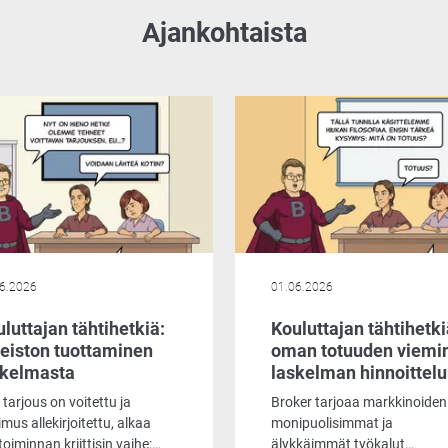
Ajankohtaista
6.2026
01.06.2026
luttajan tähtihetkiä:
Kouluttajan tähtihetki
neiston tuottaminen
oman totuuden viemi
skelmasta
laskelman hinnoittel
tarjous on voitettu ja
Broker tarjoaa markkinoiden
mus allekirjoitettu, alkaa
monipuolisimmat ja
etoiminnan kriittisin vaihe:
älykkäimmät työkalut