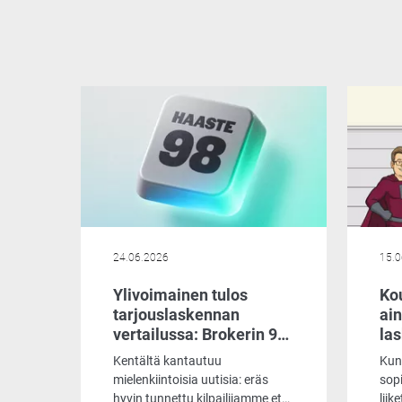
24.06.2026
15.0
Ylivoimainen tulos
Kou
tarjouslaskennan
ai
vertailussa: Brokerin 98
la
ominaisuutta jättivät
Kentältä kantautuu
Kun 
kilpailijan varjoonsa
mielenkiintoisia uutisia: eräs
sopi
hyvin tunnettu kilpailijamme etsii
liik