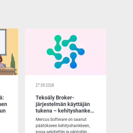
27.05.2026
ä:
Tekoäly Broker-
nen
järjestelmän käyttäjän
uun
tukena – kehityshanke
vahvistaa asiantuntijan
Mercus Software on saanut
työpanosta
päätökseen kehityshankkeen,
jossa selvitettiin ja pilotoitiin