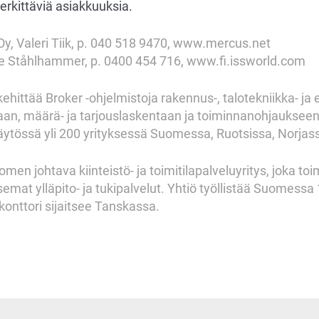
merkittäviä asiakkuuksia.
y, Valeri Tiik, p. 040 518 9470, www.mercus.net
ne Ståhlhammer, p. 0400 454 716, www.fi.issworld.com
hittää Broker -ohjelmistoja rakennus-, talotekniikka- ja 
an, määrä- ja tarjouslaskentaan ja toiminnanohjaukseen
äytössä yli 200 yrityksessä Suomessa, Ruotsissa, Norjass
men johtava kiinteistö- ja toimitilapalveluyritys, joka toi
tsemat ylläpito- ja tukipalvelut. Yhtiö työllistää Suomessa
onttori sijaitsee Tanskassa.