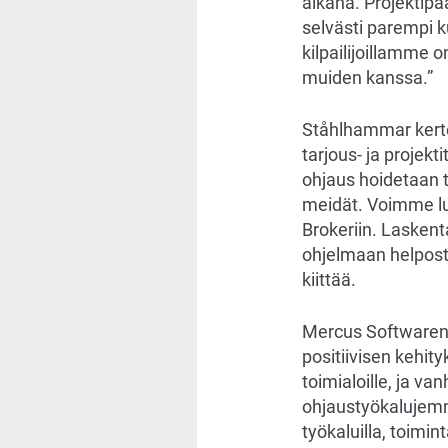
aikana. Projektipä
selvästi parempi ku
kilpailijoillamme 
muiden kanssa.”
Ståhlhammar kerto
tarjous- ja projek
ohjaus hoidetaan t
meidät. Voimme lu
Brokeriin. Lasken
ohjelmaan helpost
kiittää.
Mercus Softwaren 
positiivisen kehit
toimialoille, ja v
ohjaustyökalujemme
työkaluilla, toimi