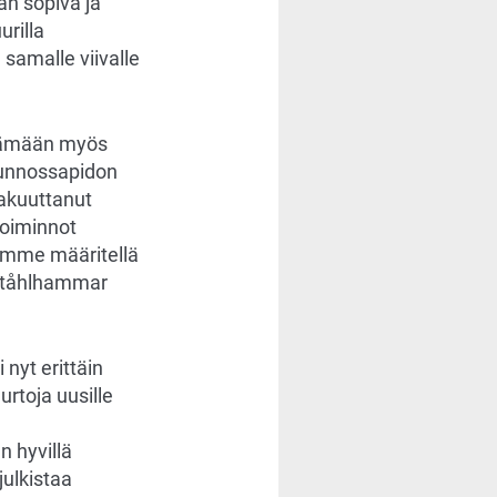
an sopiva ja
urilla
samalle viivalle
ttämään myös
 kunnossapidon
vakuuttanut
toiminnot
imme määritellä
 Ståhlhammar
 nyt erittäin
rtoja uusille
n hyvillä
julkistaa