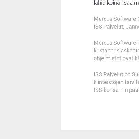
lähiaikoina lisää 
Mercus Software O
ISS Palvelut, Jan
Mercus Software ke
kustannuslaskenta
ohjelmistot ovat k
ISS Palvelut on Suo
kiinteistöjen tarvi
ISS-konsernin pääk