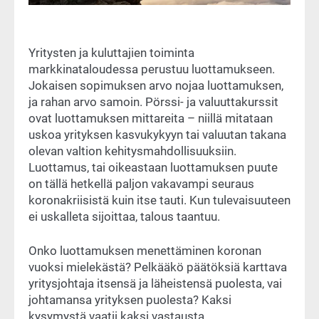
Yritysten ja kuluttajien toiminta
markkinataloudessa perustuu luottamukseen.
Jokaisen sopimuksen arvo nojaa luottamuksen,
ja rahan arvo samoin. Pörssi- ja valuuttakurssit
ovat luottamuksen mittareita – niillä mitataan
uskoa yrityksen kasvukykyyn tai valuutan takana
olevan valtion kehitysmahdollisuuksiin.
Luottamus, tai oikeastaan luottamuksen puute
on tällä hetkellä paljon vakavampi seuraus
koronakriisistä kuin itse tauti. Kun tulevaisuuteen
ei uskalleta sijoittaa, talous taantuu.
Onko luottamuksen menettäminen koronan
vuoksi mielekästä? Pelkääkö päätöksiä karttava
yritysjohtaja itsensä ja läheistensä puolesta, vai
johtamansa yrityksen puolesta? Kaksi
kysymystä vaatii kaksi vastausta.