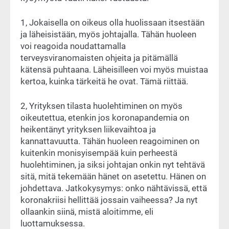
1, Jokaisella on oikeus olla huolissaan itsestään
ja läheisistään, myös johtajalla. Tähän huoleen
voi reagoida noudattamalla
terveysviranomaisten ohjeita ja pitämällä
kätensä puhtaana. Läheisilleen voi myös muistaa
kertoa, kuinka tärkeitä he ovat. Tämä riittää.
2, Yrityksen tilasta huolehtiminen on myös
oikeutettua, etenkin jos koronapandemia on
heikentänyt yrityksen liikevaihtoa ja
kannattavuutta. Tähän huoleen reagoiminen on
kuitenkin monisyisempää kuin perheestä
huolehtiminen, ja siksi johtajan onkin nyt tehtävä
sitä, mitä tekemään hänet on asetettu. Hänen on
johdettava. Jatkokysymys: onko nähtävissä, että
koronakriisi hellittää jossain vaiheessa? Ja nyt
ollaankin siinä, mistä aloitimme, eli
luottamuksessa.