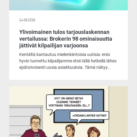
24.06.2026
Ylivoimainen tulos tarjouslaskennan
vertailussa: Brokerin 98 ominaisuutta
jättivät kilpailijan varjoonsa
Kentältä kantautuu mielenkiintoisia uutisia: eräs
hyvin tunnettu kilpailijamme etsii tällä hetkellä lähes
epätoivoisesti uusia asiakkuuksia. Tämä näkyy
muun muassa siinä, että he tarjoavat
laskentaohjelmaansa asiakkaille käyttöön jopa
ilmaiseksi. Päätimme ottaa selvää, mistä
markkinoiden liikehdintä johtuu ja mitä
ilmaisohjelma pitää sisällään.