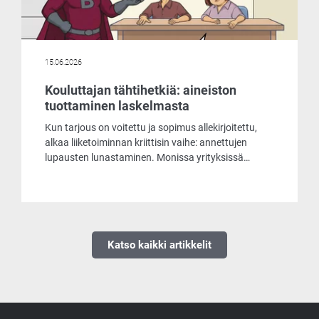
15.06.2026
Kouluttajan tähtihetkiä: aineiston
tuottaminen laskelmasta
Kun tarjous on voitettu ja sopimus allekirjoitettu,
alkaa liiketoiminnan kriittisin vaihe: annettujen
lupausten lunastaminen. Monissa yrityksissä
siirtymä tarjouslaskennasta tuotantoon on
pullonkaula, joka vaatii tuntikausien manuaalista
työtä, tietojen uudelleensyöttämistä ja altistaa
kalliille virheille.
Katso kaikki artikkelit
01.06.2026
12.05.2026
Kouluttajan tähtihetkiä: oman totuuden
Kouluttajan tähtihetkiä: Mitä
vieminen laskelman hinnoitteluun
monikerroksisen tarjouslaskennan
läpinäkyvyys oikeasti tarkoittaa?
Broker tarjoaa markkinoiden monipuolisimmat ja