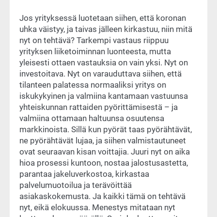
Jos yrityksessä luotetaan siihen, että koronan
uhka väistyy, ja taivas jälleen kirkastuu, niin mitä
nyt on tehtävä? Tarkempi vastaus riippuu
yrityksen liiketoiminnan luonteesta, mutta
yleisesti ottaen vastauksia on vain yksi. Nyt on
investoitava. Nyt on varauduttava siihen, että
tilanteen palatessa normaaliksi yritys on
iskukykyinen ja valmiina kantamaan vastuunsa
yhteiskunnan rattaiden pyörittämisestä – ja
valmiina ottamaan haltuunsa osuutensa
markkinoista. Sillä kun pyörät taas pyörähtävät,
ne pyörähtävät lujaa, ja siihen valmistautuneet
ovat seuraavan kisan voittajia. Juuri nyt on aika
hioa prosessi kuntoon, nostaa jalostusastetta,
parantaa jakeluverkostoa, kirkastaa
palvelumuotoilua ja terävöittää
asiakaskokemusta. Ja kaikki tämä on tehtävä
nyt, eikä elokuussa. Menestys mitataan nyt