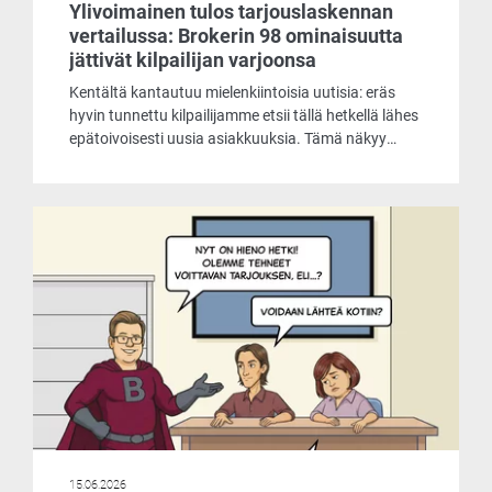
Ylivoimainen tulos tarjouslaskennan
vertailussa: Brokerin 98 ominaisuutta
jättivät kilpailijan varjoonsa
Kentältä kantautuu mielenkiintoisia uutisia: eräs
hyvin tunnettu kilpailijamme etsii tällä hetkellä lähes
epätoivoisesti uusia asiakkuuksia. Tämä näkyy
muun muassa siinä, että he tarjoavat
laskentaohjelmaansa asiakkaille käyttöön jopa
ilmaiseksi. Päätimme ottaa selvää, mistä
markkinoiden liikehdintä johtuu ja mitä
ilmaisohjelma pitää sisällään.
15.06.2026