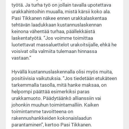
työtä. Ja turha työ on jollain tavalla upotettava
urakkahintoihin muualla, mistä kärsii koko ala.
Pasi Tikkanen näkee ennen urakkalaskentaa
tehtävän laadukkaan kustannuslaskennan
keinona vähentää turhaa, päällekkäistä
laskentatyötä. ”Jos voimme toimittaa
luotettavat massaluettelot urakoitsijalle, ehkä he
voisivat olla valmiita tulemaan hinnassa
vastaan.”
Hyvällä kustannuslaskennalla olisi myös muita,
positiivisia vaikutuksia. ”Jos tiedetään etukäteen
tarkemmalla tasolla, mitä hanke maksaa, on
helpompi päättää esimerkiksi paras
urakkamuoto. Päädytäänkö allianssiin vai
johonkin muuhun toimintamalliin. Kaiken
toimintamme tavoitteena on
rakennushankkeiden kokonaislaadun
parantaminen”, kertoo Pasi Tikkanen.