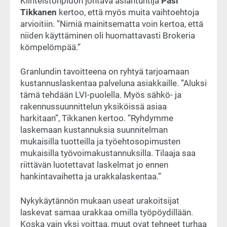
Kiinteistönpidon johtava asiantuntija
Pasi
Tikkanen
kertoo, että myös muita vaihtoehtoja
arvioitiin. ”Nimiä mainitsematta voin kertoa, että
niiden käyttäminen oli huomattavasti Brokeria
kömpelömpää.”
Granlundin tavoitteena on ryhtyä tarjoamaan
kustannuslaskentaa palveluna asiakkaille. ”Aluksi
tämä tehdään LVI-puolella. Myös sähkö- ja
rakennussuunnittelun yksiköissä asiaa
harkitaan”, Tikkanen kertoo. ”Ryhdymme
laskemaan kustannuksia suunnitelman
mukaisilla tuotteilla ja työehtosopimusten
mukaisilla työvoimakustannuksilla. Tilaaja saa
riittävän luotettavat laskelmat jo ennen
hankintavaihetta ja urakkalaskentaa.”
Nykykäytännön mukaan useat urakoitsijat
laskevat samaa urakkaa omilla työpöydillään.
Koska vain yksi voittaa, muut ovat tehneet turhaa