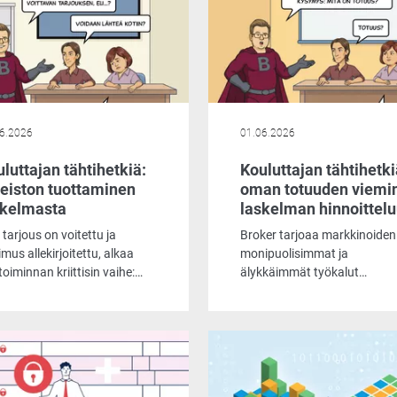
6.2026
01.06.2026
luttajan tähtihetkiä:
Kouluttajan tähtihetki
neiston tuottaminen
oman totuuden viemi
skelmasta
laskelman hinnoittel
tarjous on voitettu ja
Broker tarjoaa markkinoiden
mus allekirjoitettu, alkaa
monipuolisimmat ja
etoiminnan kriittisin vaihe:
älykkäimmät työkalut
ettujen lupausten
tarjouslaskentaan. Se pitää
astaminen. Monissa
huolen lähtötietojen
yksissä siirtymä
oikeellisuudesta, mahdollist
jouslaskennasta tuotantoon
rajattoman asiakasratkaisu
ullonkaula, joka vaatii
muotoilun, kilpailuttaa
tikausien manuaalista työtä,
toimittajat ja jopa vahtii