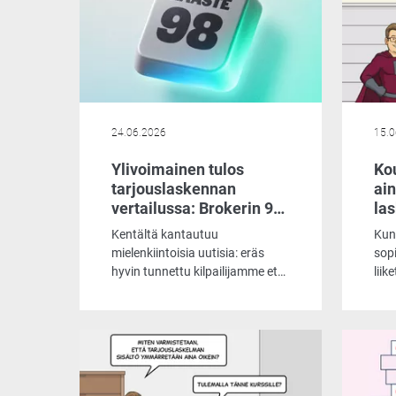
24.06.2026
15.0
Ylivoimainen tulos
Kou
tarjouslaskennan
ai
vertailussa: Brokerin 98
la
ominaisuutta jättivät
Kentältä kantautuu
Kun 
kilpailijan varjoonsa
mielenkiintoisia uutisia: eräs
sopi
hyvin tunnettu kilpailijamme etsii
liik
tällä hetkellä lähes
ann
epätoivoisesti uusia
lun
asiakkuuksia. Tämä näkyy muun
yrit
muassa siinä, että he tarjoavat
tar
laskentaohjelmaansa asiakkaille
on p
käyttöön jopa ilmaiseksi.
tun