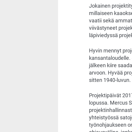
Jokainen projektit
millaiseen kaaoksee
vaatii sekä ammatt
viivästyneet projek
läpiviedyssä projek
Hyvin mennyt proje
kansantaloudelle. 
jälkeen kiire saad
arvoon. Hyvää pro
sitten 1940-luvun.
Projektipäivät 20
lopussa. Mercus 
projektinhallinna
yhteistyössä satoj
työnohjaukseen on