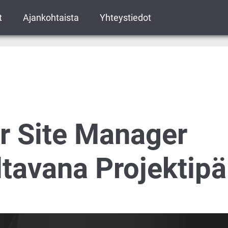
t
Ajankohtaista
Yhteystiedot
r Site Manager
ltavana Projektipäi