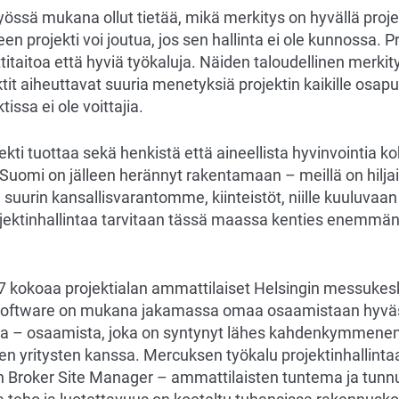
yössä mukana ollut tietää, mikä merkitys on hyvällä projek
n projekti voi joutua, jos sen hallinta ei ole kunnossa. Pr
itaitoa että hyviä työkaluja. Näiden taloudellinen merkitys
tit aiheuttavat suuria menetyksiä projektin kaikille osapu
tissa ei ole voittajia.
kti tuottaa sekä henkistä että aineellista hyvinvointia k
Suomi on jälleen herännyt rakentamaan – meillä on hilja
a suurin kansallisvarantomme, kiinteistöt, niille kuuluvaa
jektinhallintaa tarvitaan tässä maassa kenties enemmä
17 kokoaa projektialan ammattilaiset Helsingin messuke
Software on mukana jakamassa omaa osaamistaan hyvä
sta – osaamista, joka on syntynyt lähes kahdenkymmene
en yritysten kanssa. Mercuksen työkalu projektinhallinta
 Broker Site Manager – ammattilaisten tuntema ja tun