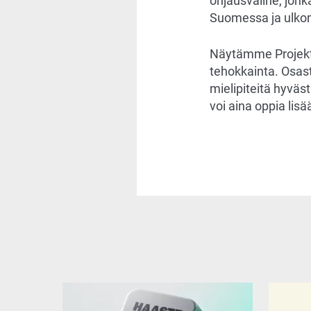
ohjausväline, jonk
Suomessa ja ulkom
Näytämme Projekti
tehokkainta. Osas
mielipiteitä hyväst
voi aina oppia lisä