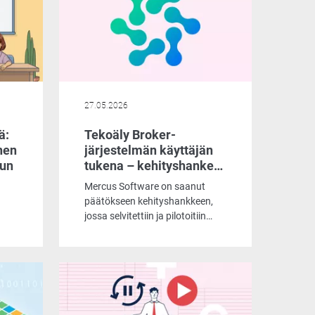
27.05.2026
ä:
Tekoäly Broker-
nen
järjestelmän käyttäjän
uun
tukena – kehityshanke
vahvistaa asiantuntijan
Mercus Software on saanut
työpanosta
päätökseen kehityshankkeen,
jossa selvitettiin ja pilotoitiin
tekoälyn hyödyntämistä Broker-
järjestelmän käyttäjien arjen
aa
apuna. Hankkeen myötä
jen
Brokerin käyttöönotto ja
saavutettavuus nousevat
uudelle tasolle älykkään,