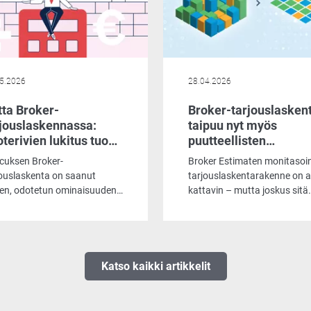
ojen uudelleensyöttämistä ja
automaattisesti kymmeniä
taa kalliille virheille.
mahdollisia virheenaiheuttaj
Mutta vaikka pohjatyö ja
automaatio olisivat kuinka
täydellisiä, todellinen voittav
kannattava tarjous vaatii se
5.2026
28.04.2026
ratkaisevan loppusilauksen.
ta Broker-
Broker-tarjouslasken
rjouslaskennassa:
taipuu nyt myös
terivien lukitus tuo
puutteellisten
littavuutta tarjousten
järjestelmien
cuksen Broker-
Broker Estimaten monitasoi
imointiin
vaatimuksiin
jouslaskenta on saanut
tarjouslaskentarakenne on a
en, odotetun ominaisuuden.
kattavin – mutta joskus sitä
ossa tarjouslaskijat voivat
pitää osata myös
ta haluamansa tuoterivit,
yksinkertaistaa.
ä varmistaa
imuksenmukaisten
ponenttien säilymisen
Katso kaikki artikkelit
ouksella silloinkin, kun
kelmaa optimoidaan
aalla kädellä.