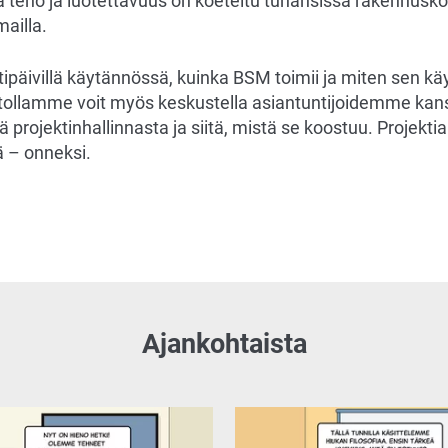
a teho ja luotettavuus on koeteltu tuhansissa rakennusk
ailla.
päivillä käytännössä, kuinka BSM toimii ja miten sen kä
tollamme voit myös keskustella asiantuntijoidemme kans
ä projektinhallinnasta ja siitä, mistä se koostuu. Projekt
ä – onneksi.
Ajankohtaista