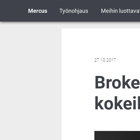
Mercus
Työnohjaus
Meihin luottava
27.10.2017
Broke
kokei