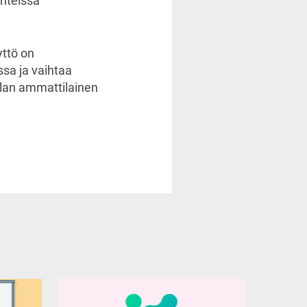
ohteissa
yttö on
sa ja vaihtaa
ialan ammattilainen