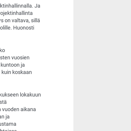
tinhallinnalla. Ja
ojektinhallinta
 on valtava, sillä
olille. Huonosti
oko
isten vuosien
n kuntoon ja
n kuin koskaan
skukseen lokakuun
stä
n vuoden aikana
an ja
nustama