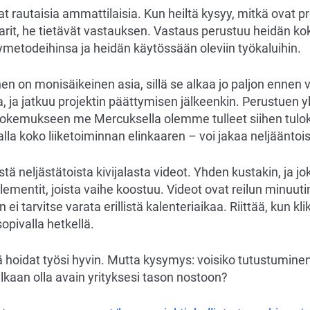
vat rautaisia ammattilaisia. Kun heiltä kysyy, mitkä ovat 
larit, he tietävät vastauksen. Vastaus perustuu heidän 
metodeihinsa ja heidän käytössään oleviin työkaluihin.
en on monisäikeinen asia, sillä se alkaa jo paljon ennen 
a, ja jatkuu projektin päättymisen jälkeenkin. Perustuen y
kemukseen me Mercuksella olemme tulleet siihen tulok
lla koko liiketoiminnan elinkaaren – voi jakaa neljääntoist
ä neljästätoista kivijalasta videot. Yhden kustakin, ja
lementit, joista vaihe koostuu. Videot ovat reilun minuutin
ei tarvitse varata erillistä kalenteriaikaa. Riittää, kun k
opivalla hetkellä.
hoidat työsi hyvin. Mutta kysymys: voisiko tutustuminen
alkaan olla avain yrityksesi tason nostoon?