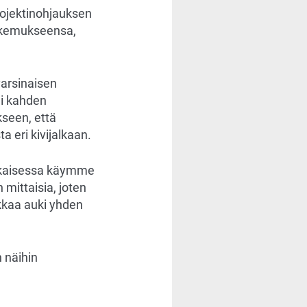
projektinohjauksen
kokemukseensa,
varsinaisen
li kahden
seen, että
a eri kivijalkaan.
 jokaisessa käymme
 mittaisia, joten
likkaa auki yhden
 näihin