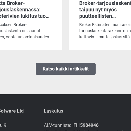
ta Broker-
Broker-tarjouslasken
rjouslaskennassa:
taipuu nyt myös
terivien lukitus tuo
puutteellisten
littavuutta tarjousten
järjestelmien
cuksen Broker-
Broker Estimaten monitasoi
imointiin
vaatimuksiin
jouslaskenta on saanut
tarjouslaskentarakenne on a
en, odotetun ominaisuuden.
kattavin – mutta joskus sitä
ossa tarjouslaskijat voivat
pitää osata myös
ta haluamansa tuoterivit,
yksinkertaistaa.
ä varmistaa
imuksenmukaisten
ponenttien säilymisen
Katso kaikki artikkelit
ouksella silloinkin, kun
kelmaa optimoidaan
aalla kädellä.
Sofware Ltd
Laskutus
u 9
ALV-tunniste:
FI15984946