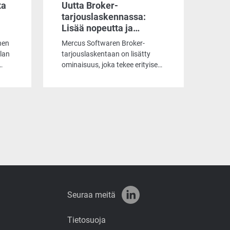
ta
Uutta Broker-
tarjouslaskennassa:
Lisää nopeutta ja
hallittavuutta
nen
Mercus Softwaren Broker-
massiivisten tarjousten
lan
tarjouslaskentaan on lisätty
työstämiseen
ominaisuus, joka tekee erityisesti
suurten ja monimutkaisten
tarjousten työstämisestä
huomattavasti sujuvampaa.
Päivityksen myötä käyttäjä voi
hallita automaattista
läpilaskentaa, mikä säästää
arvokasta aikaa tuhansia rivejä
sisältävissä projekteissa.
Seuraa meitä
Tietosuoja