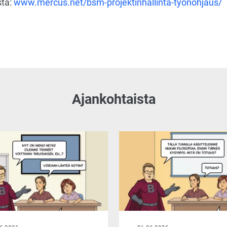
sta:
www.mercus.net/bsm-projektinhallinta-tyonohjaus/
Ajankohtaista