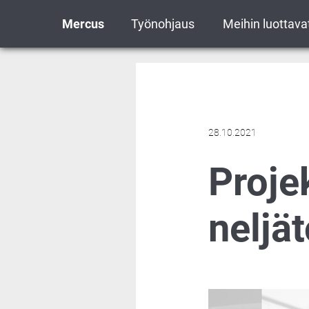
Mercus
Työnohjaus
Meihin luottava
28.10.2021
Proje
neljät