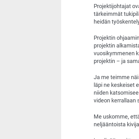
Projektijohtajat o
tärkeimmät tukipi
heidän työskentely
Projektin ohjaamin
projektin alkamist
vuosikymmenen ko
projektin – ja sama
Ja me teimme näist
läpi ne keskeiset e
niiden katsomiseen 
videon kerrallaan s
Me uskomme, että 
neljääntoista kivij