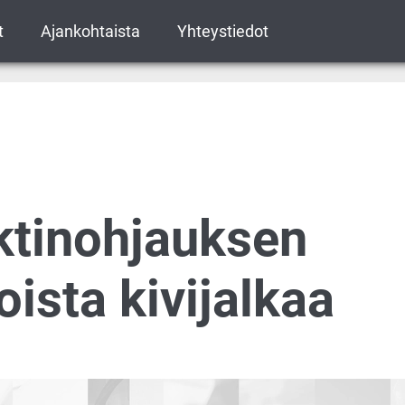
t
Ajankohtaista
Yhteystiedot
ktinohjauksen
oista kivijalkaa