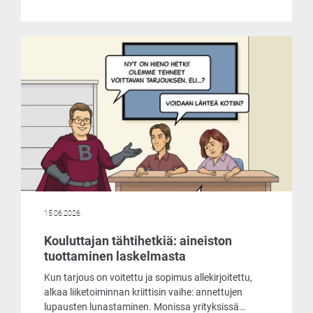
muun muassa siinä, että he tarjoavat
laskentaohjelmaansa asiakkaille käyttöön jopa
ilmaiseksi. Päätimme ottaa selvää, mistä
markkinoiden liikehdintä johtuu ja mitä
ilmaisohjelma pitää sisällään.
15.06.2026
Kouluttajan tähtihetkiä: aineiston
tuottaminen laskelmasta
Kun tarjous on voitettu ja sopimus allekirjoitettu,
alkaa liiketoiminnan kriittisin vaihe: annettujen
lupausten lunastaminen. Monissa yrityksissä