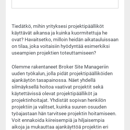
Tiedätkö, mihin yrityksesi projektipäälliköt
käyttävät aikansa ja kuinka kuormitettuja he
ovat? Havaitsetko, milloin heidän aikatauluissaan
on tilaa, joka voitaisiin hyödyntää esimerkiksi
useampien projektien toteuttamiseen?
Olemme rakentaneet Broker Site Manageriin
uuden työkalun, jolla pidät projektipäälliköiden
ajankäytön tasapainossa. Näet yhdellä
silmäyksellä hoitoa vaativat projektit sekä
käytettävissä olevat projektipäälliköt ja
projektinhoitajat. Yhdistät sopivan henkilön
projektiin ja valitset, kuinka suuren osuuden
työajastaan hän tarvitsee projektin hoitamiseen.
Voit ennakoida kiireisempiä ja hiljaisempia
aikoja ja mukauttaa ajankäyttöä projektin eri