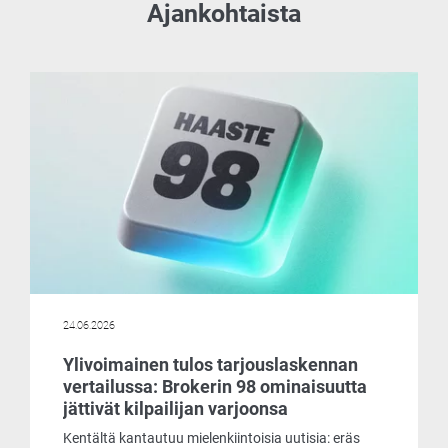
Ajankohtaista
24.06.2026
Ylivoimainen tulos tarjouslaskennan
vertailussa: Brokerin 98 ominaisuutta
jättivät kilpailijan varjoonsa
Kentältä kantautuu mielenkiintoisia uutisia: eräs