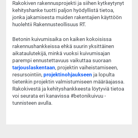
Rakokiven rakennusprojekti ja siihen kytkeytynyt
kehityshanke tuotti paljon hyödyllistä tietoa,
jonka jakamisesta muiden rakentajien käyttöön
huolehtii Rakennusteollisuus RT.
Betonin kuivumisaika on kaiken kokoisissa
rakennushankkeissa ehkä suurin yksittäinen
aikataulutekijä, minkä vuoksi kuivumisajan
parempi ennustettavuus vaikuttaa suoraan
tarjouslaskentaan
, projektin vaiheistamiseen,
resursointiin,
projektinohjaukseen
ja lopulta
tietenkin projektin valmistumiseen määräajassa.
Rakokivestä ja kehityshankkeesta löytyviä tietoa
voi seurata eri kanavissa #betonikuivuu -
tunnisteen avulla.