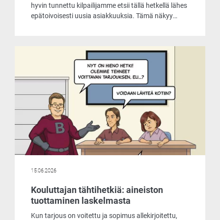
hyvin tunnettu kilpailijamme etsii tällä hetkellä lähes
epätoivoisesti uusia asiakkuuksia. Tämä näkyy
muun muassa siinä, että he tarjoavat
laskentaohjelmaansa asiakkaille käyttöön jopa
ilmaiseksi. Päätimme ottaa selvää, mistä
markkinoiden liikehdintä johtuu ja mitä
ilmaisohjelma pitää sisällään.
15.06.2026
Kouluttajan tähtihetkiä: aineiston
tuottaminen laskelmasta
Kun tarjous on voitettu ja sopimus allekirjoitettu,