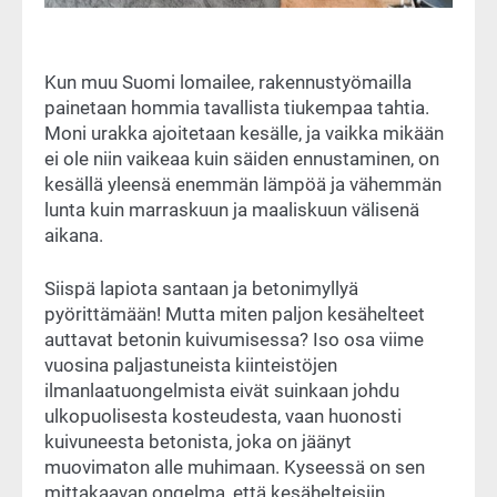
Kun muu Suomi lomailee, rakennustyömailla
painetaan hommia tavallista tiukempaa tahtia.
Moni urakka ajoitetaan kesälle, ja vaikka mikään
ei ole niin vaikeaa kuin säiden ennustaminen, on
kesällä yleensä enemmän lämpöä ja vähemmän
lunta kuin marraskuun ja maaliskuun välisenä
aikana.
Siispä lapiota santaan ja betonimyllyä
pyörittämään! Mutta miten paljon kesähelteet
auttavat betonin kuivumisessa? Iso osa viime
vuosina paljastuneista kiinteistöjen
ilmanlaatuongelmista eivät suinkaan johdu
ulkopuolisesta kosteudesta, vaan huonosti
kuivuneesta betonista, joka on jäänyt
muovimaton alle muhimaan. Kyseessä on sen
mittakaavan ongelma, että kesähelteisiin