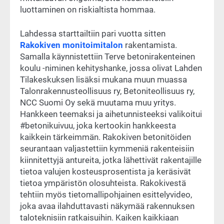
luottaminen on riskialtista hommaa.
Lahdessa starttailtiin pari vuotta sitten
Rakokiven monitoimitalon
rakentamista.
Samalla käynnistettiin Terve betonirakenteinen
koulu -niminen kehityshanke, jossa olivat Lahden
Tilakeskuksen lisäksi mukana muun muassa
Talonrakennusteollisuus ry, Betoniteollisuus ry,
NCC Suomi Oy sekä muutama muu yritys.
Hankkeen teemaksi ja aihetunnisteeksi valikoitui
#betonikuivuu, joka kertookin hankkeesta
kaikkein tärkeimmän. Rakokiven betonitöiden
seurantaan valjastettiin kymmeniä rakenteisiin
kiinnitettyjä antureita, jotka lähettivät rakentajille
tietoa valujen kosteusprosentista ja keräsivät
tietoa ympäristön olosuhteista. Rakokivestä
tehtiin myös tietomallipohjainen esittelyvideo,
joka avaa ilahduttavasti näkymää rakennuksen
taloteknisiin ratkaisuihin. Kaiken kaikkiaan