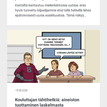
Kentältä kantautuu mielenkiintoisia uutisia: eräs
hyvin tunnettu kilpailijamme etsii tällä hetkellä lähes
epätoivoisesti uusia asiakkuuksia. Tämä näkyy
muun muassa siinä, että he tarjoavat
laskentaohjelmaansa asiakkaille käyttöön jopa
ilmaiseksi. Päätimme ottaa selvää, mistä
markkinoiden liikehdintä johtuu ja mitä
ilmaisohjelma pitää sisällään.
15.06.2026
Kouluttajan tähtihetkiä: aineiston
tuottaminen laskelmasta