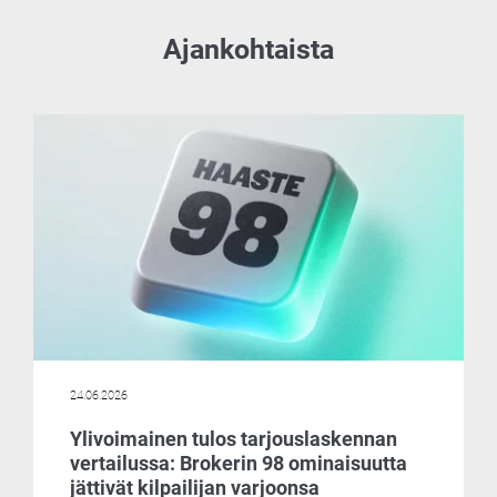
Ajankohtaista
24.06.2026
Ylivoimainen tulos tarjouslaskennan
vertailussa: Brokerin 98 ominaisuutta
jättivät kilpailijan varjoonsa