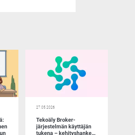
27.05.2026
ä:
Tekoäly Broker-
nen
järjestelmän käyttäjän
uun
tukena – kehityshanke