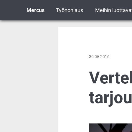
Mercus
Työnohjaus
Meihin luottava
30.05.2016
Vertek
tarjo