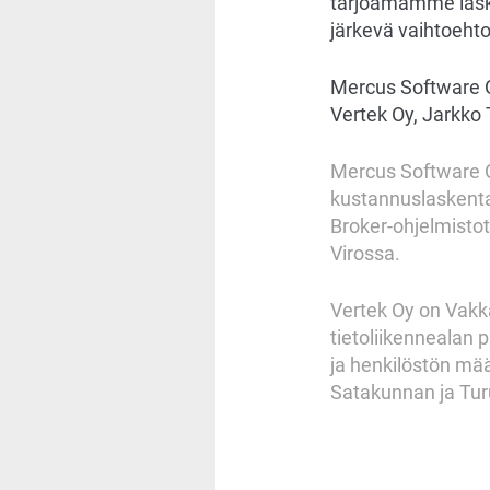
tarjoamamme laske
järkevä vaihtoehto
Mercus Software O
Vertek Oy, Jarkko
Mercus Software Oy
kustannuslaskenta
Broker-ohjelmistot
Virossa.
Vertek Oy on Vakk
tietoliikennealan 
ja henkilöstön mää
Satakunnan ja Turu