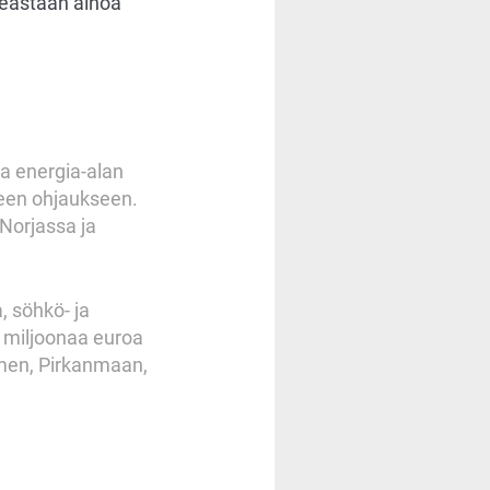
keastaan ainoa
ja energia-alan
seen ohjaukseen.
Norjassa ja
 söhkö- ja
5 miljoonaa euroa
omen, Pirkanmaan,