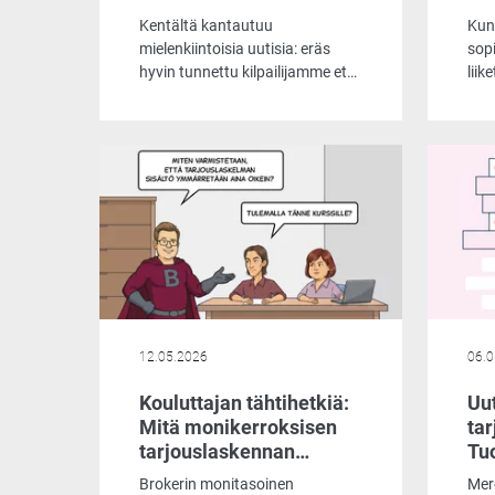
ominaisuutta jättivät
Kentältä kantautuu
Kun 
kilpailijan varjoonsa
mielenkiintoisia uutisia: eräs
sopi
hyvin tunnettu kilpailijamme etsii
liik
tällä hetkellä lähes
ann
epätoivoisesti uusia
lun
asiakkuuksia. Tämä näkyy muun
yrit
muassa siinä, että he tarjoavat
tar
laskentaohjelmaansa asiakkaille
on p
käyttöön jopa ilmaiseksi.
tun
Päätimme ottaa selvää, mistä
tiet
markkinoiden liikehdintä johtuu
altis
ja mitä ilmaisohjelma pitää
sisällään.
12.05.2026
06.0
Kouluttajan tähtihetkiä:
Uut
Mitä monikerroksisen
ta
tarjouslaskennan
Tuo
läpinäkyvyys oikeasti
hal
Brokerin monitasoinen
Mer