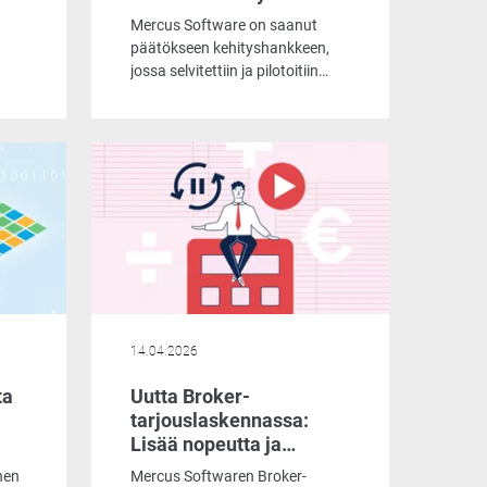
vahvistaa asiantuntijan
Mercus Software on saanut
työpanosta
päätökseen kehityshankkeen,
jossa selvitettiin ja pilotoitiin
tekoälyn hyödyntämistä Broker-
järjestelmän käyttäjien arjen
aa
apuna. Hankkeen myötä
jen
Brokerin käyttöönotto ja
saavutettavuus nousevat
uudelle tasolle älykkään,
reaaliaikaisen tuen ansiosta.
ia.
a ja
n
14.04.2026
ta
Uutta Broker-
tarjouslaskennassa:
Lisää nopeutta ja
hallittavuutta
nen
Mercus Softwaren Broker-