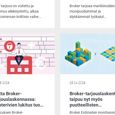
tarjous on voitettu ja
Broker tarjoaa markkinoiden
mus allekirjoitettu, alkaa
monipuolisimmat ja
etoiminnan kriittisin vaihe:
älykkäimmät työkalut
ettujen lupausten
tarjouslaskentaan. Se pitää
astaminen. Monissa
huolen lähtötietojen
yksissä siirtymä
oikeellisuudesta, mahdollist
jouslaskennasta tuotantoon
rajattoman asiakasratkaisu
ullonkaula, joka vaatii
muotoilun, kilpailuttaa
tikausien manuaalista työtä,
toimittajat ja jopa vahtii
ojen uudelleensyöttämistä ja
automaattisesti kymmeniä
taa kalliille virheille.
mahdollisia virheenaiheuttaj
Mutta vaikka pohjatyö ja
automaatio olisivat kuinka
täydellisiä, todellinen voittav
kannattava tarjous vaatii se
5.2026
28.04.2026
ratkaisevan loppusilauksen.
ta Broker-
Broker-tarjouslasken
rjouslaskennassa:
taipuu nyt myös
terivien lukitus tuo
puutteellisten
littavuutta tarjousten
järjestelmien
cuksen Broker-
Broker Estimaten monitasoi