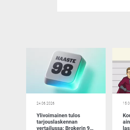
24.06.2026
15.0
Ylivoimainen tulos
Kou
tarjouslaskennan
ai
vertailussa: Brokerin 98
la