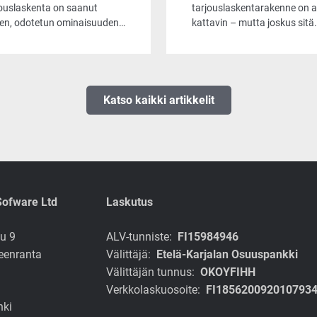
imointiin
vaatimuksiin
jouslaskenta on saanut
tarjouslaskentarakenne on a
en, odotetun ominaisuuden.
kattavin – mutta joskus sitä
ossa tarjouslaskijat voivat
pitää osata myös
ta haluamansa tuoterivit,
yksinkertaistaa.
ä varmistaa
imuksenmukaisten
ponenttien säilymisen
Katso kaikki artikkelit
ouksella silloinkin, kun
kelmaa optimoidaan
aalla kädellä.
Sofware Ltd
Laskutus
u 9
ALV-tunniste:
FI15984946
eenranta
Välittäjä:
Etelä-Karjalan Osuuspankki
Välittäjän tunnus:
OKOYFIHH
Verkkolaskuosoite:
FI185620092010793
nki