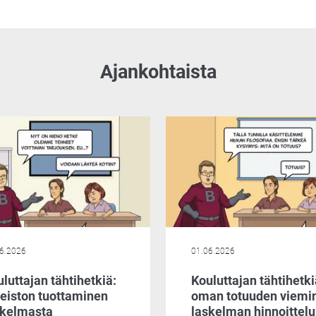
Ajankohtaista
6.2026
01.06.2026
luttajan tähtihetkiä:
Kouluttajan tähtihetki
neiston tuottaminen
oman totuuden viemi
skelmasta
laskelman hinnoittel