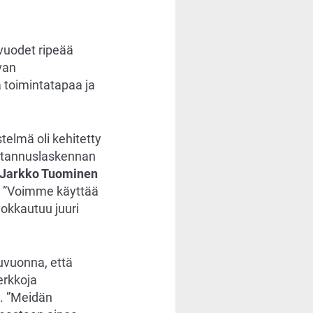
vuodet ripeää
van
 toimintatapaa ja
telmä oli kehitetty
kustannuslaskennan
Jarkko Tuominen
ä. ”Voimme käyttää
uokkautuu juuri
kuvuonna, että
erkkoja
a. ”Meidän