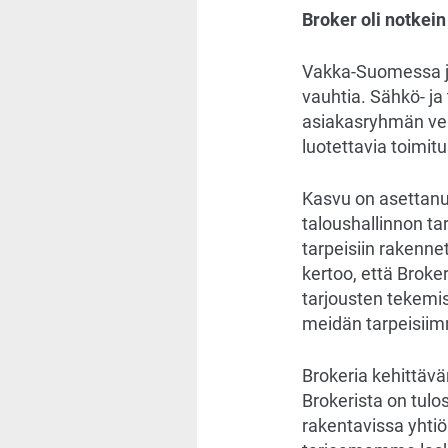
Broker oli notkei
Vakka-Suomessa ja
vauhtia. Sähkö- ja
asiakasryhmän verk
luotettavia toimitu
Kasvu on asettanut
taloushallinnon ta
tarpeisiin rakenne
kertoo, että Broke
tarjousten tekemis
meidän tarpeisiim
Brokeria kehittäv
Brokerista on tul
rakentavissa yhtiö