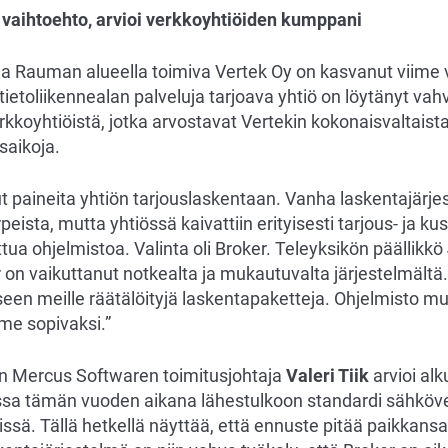
n vaihtoehto, arvioi verkkoyhtiöiden kumppani
 Rauman alueella toimiva Vertek Oy on kasvanut viime 
 tietoliikennealan palveluja tarjoava yhtiö on löytänyt vah
koyhtiöistä, jotka arvostavat Vertekin kokonaisvaltaista
saikoja.
 paineita yhtiön tarjouslaskentaan. Vanha laskentajärjes
rpeista, mutta yhtiössä kaivattiin erityisesti tarjous- ja 
ttua ohjelmistoa. Valinta oli Broker. Teleyksikön päällikkö
r on vaikuttanut notkealta ja mukautuvalta järjestelmält
een meille räätälöityjä laskentapaketteja. Ohjelmisto m
me sopivaksi.”
än Mercus Softwaren toimitusjohtaja
Valeri Tiik
arvioi al
ossa tämän vuoden aikana lähestulkoon standardi sähköv
issä. Tällä hetkellä näyttää, että ennuste pitää paikkans