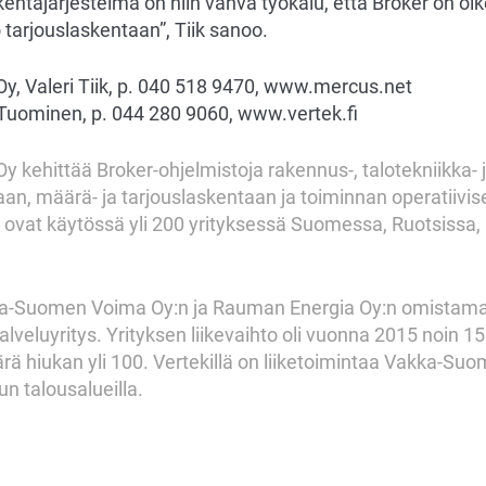
ntajärjestelmä on niin vahva työkalu, että Broker on oi
 tarjouslaskentaan”, Tiik sanoo.
y, Valeri Tiik, p. 040 518 9470, www.mercus.net
 Tuominen, p. 044 280 9060, www.vertek.fi
 kehittää Broker-ohjelmistoja rakennus-, talotekniikka- 
an, määrä- ja tarjouslaskentaan ja toiminnan operatiivi
 ovat käytössä yli 200 yrityksessä Suomessa, Ruotsissa, 
a-Suomen Voima Oy:n ja Rauman Energia Oy:n omistama,
palveluyritys. Yrityksen liikevaihto oli vuonna 2015 noin 1
rä hiukan yli 100. Vertekillä on liiketoimintaa Vakka-Su
n talousalueilla.