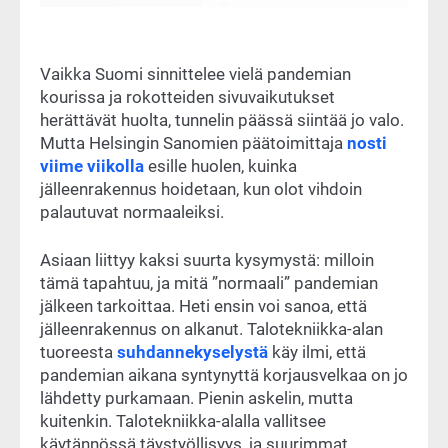
Vaikka Suomi sinnittelee vielä pandemian
kourissa ja rokotteiden sivuvaikutukset
herättävät huolta, tunnelin päässä siintää jo valo.
Mutta Helsingin Sanomien päätoimittaja
nosti
viime viikolla
esille huolen, kuinka
jälleenrakennus hoidetaan, kun olot vihdoin
palautuvat normaaleiksi.
Asiaan liittyy kaksi suurta kysymystä: milloin
tämä tapahtuu, ja mitä ”normaali” pandemian
jälkeen tarkoittaa. Heti ensin voi sanoa, että
jälleenrakennus on alkanut. Talotekniikka-alan
tuoreesta
suhdannekyselystä
käy ilmi, että
pandemian aikana syntynyttä korjausvelkaa on jo
lähdetty purkamaan. Pienin askelin, mutta
kuitenkin. Talotekniikka-alalla vallitsee
käytännössä täystyöllisyys, ja suurimmat