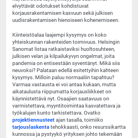
elvyttävät odotukset kohdistuvat
korjausrakentamisen kasvuun sekä julkisen
uudisrakentamisen hienoiseen kohenemiseen.
Kiinteistöalaa laajempi kysymys on koko
yhteiskunnan rakenteiden toimivuus. Helsingin
Sanomat listaa ratkaistaviksi huoltosuhteen,
julkisen velan ja kilpailukyvyn ongelmat, joita
pandemia on entisestään syventänyt. Mikä siis
neuvoksi? Palataan edellä esitettyihin kahteen
kysymys. Milloin paluu normaaliin tapahtuu?
Varmaa vastausta ei voi antaa kukaan, mutta
aikataulusta riippumatta korjausliikkeet on
käynnistettävä nyt. Osaajien saatavuus on
varmistettava, myyntitoimintaa kasvatettava ja
työkalujen kunto tarkistettava. Ovatko
projektiennusteet
ajan tasalla, toimiiko
tarjouslaskenta
tehokkaasti, onko resurssikartta
kunnossa ja pystyykö yrityksen johto tekemään