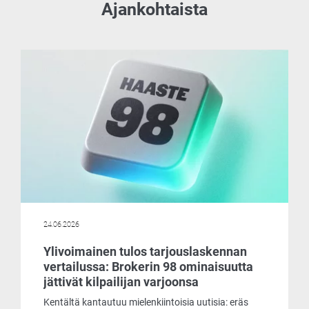
Ajankohtaista
24.06.2026
Ylivoimainen tulos tarjouslaskennan
vertailussa: Brokerin 98 ominaisuutta
jättivät kilpailijan varjoonsa
Kentältä kantautuu mielenkiintoisia uutisia: eräs