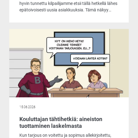
hyvin tunnettu kilpailijamme etsii tällä hetkellä lähes
epätoivoisesti uusia asiakkuuksia. Tämä näkyy
muun muassa siinä, että he tarjoavat
laskentaohjelmaansa asiakkaille käyttöön jopa
ilmaiseksi. Päätimme ottaa selvää, mistä
markkinoiden liikehdintä johtuu ja mitä
ilmaisohjelma pitää sisällään.
15.06.2026
Kouluttajan tähtihetkiä: aineiston
tuottaminen laskelmasta
Kun tarjous on voitettu ja sopimus allekirjoitettu,