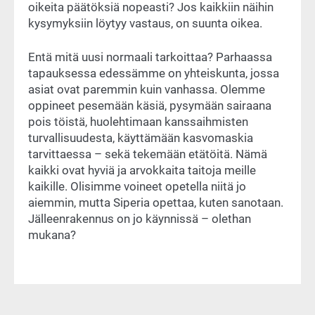
oikeita päätöksiä nopeasti? Jos kaikkiin näihin
kysymyksiin löytyy vastaus, on suunta oikea.
Entä mitä uusi normaali tarkoittaa? Parhaassa
tapauksessa edessämme on yhteiskunta, jossa
asiat ovat paremmin kuin vanhassa. Olemme
oppineet pesemään käsiä, pysymään sairaana
pois töistä, huolehtimaan kanssaihmisten
turvallisuudesta, käyttämään kasvomaskia
tarvittaessa – sekä tekemään etätöitä. Nämä
kaikki ovat hyviä ja arvokkaita taitoja meille
kaikille. Olisimme voineet opetella niitä jo
aiemmin, mutta Siperia opettaa, kuten sanotaan.
Jälleenrakennus on jo käynnissä – olethan
mukana?